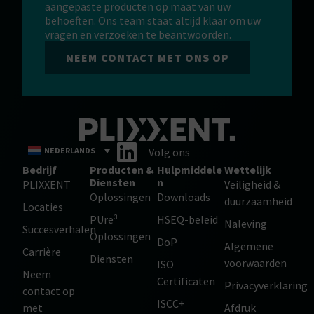
aangepaste producten op maat van uw
behoeften. Ons team staat altijd klaar om uw
vragen en verzoeken te beantwoorden.
NEEM CONTACT MET ONS OP
NEDERLANDS
Volg ons
Bedrijf
Producten &
Hulpmiddele
Wettelijk
Diensten
n
PLIXXENT
Veiligheid &
Oplossingen
Downloads
duurzaamheid
Locaties
PUre³
HSEQ-beleid
Naleving
Succesverhalen
Oplossingen
DoP
Algemene
Carrière
Diensten
voorwaarden
ISO
Neem
Certificaten
Privacyverklaring
contact op
ISCC+
met
Afdruk