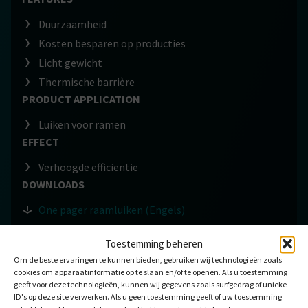
Duurzaamheid
Kosten besparen op producties
Licht gewicht
Thermische barrière
PRODUCT APPLICATION
Luiken voor ramen
EFFECT
Verhoogde efficiëntie
DOWNLOADS
One pager raamluiken (Engels)
Toestemming beheren
Om de beste ervaringen te kunnen bieden, gebruiken wij technologieën zoals
cookies om apparaatinformatie op te slaan en/of te openen. Als u toestemming
geeft voor deze technologieën, kunnen wij gegevens zoals surfgedrag of unieke
ID's op deze site verwerken. Als u geen toestemming geeft of uw toestemming
VERGELIJKBARE TOEPASSINGEN