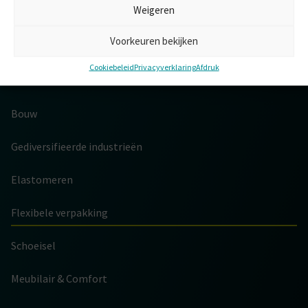
Weigeren
LIJMEN
Voorkeuren bekijken
INDUSTRIE
Cookiebeleid
Privacyverklaring
Afdruk
Automotive
Bouw
Gediversifieerde industrieën
Elastomeren
Flexibele verpakking
Schoeisel
Meubilair & Comfort