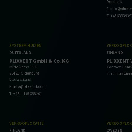
Denmark
E: info@plixx
T: +456393939
SYSTEEM HUIZEN
VERKOOPLOC
DUITSLAND
FINLAND
PLIXXENT GmbH & Co. KG
PLIXXENT 
Mittelkamp 112,
Contact: Henri
26125 Oldenburg
T: +358405400
Deutschland
E: info@plixxent.com
T: +4944168099201
VERKOOPLOCATIE
VERKOOPLOC
FINLAND
ZWEDEN