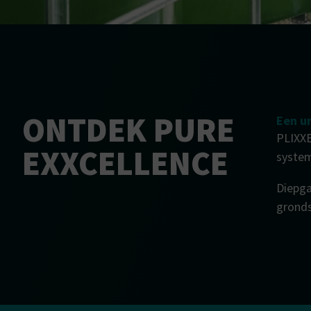
ONTDEK PURE
Een u
PLIXXE
EXXCELLENCE
system
Diepga
gronds