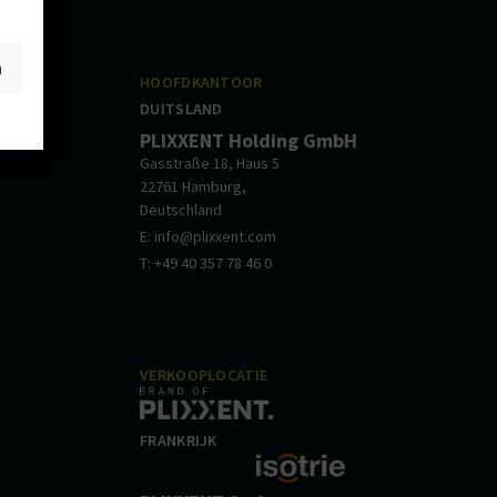
n
HOOFDKANTOOR
DUITSLAND
PLIXXENT Holding GmbH
Gasstraße 18, Haus 5
22761 Hamburg,
Deutschland
E: info@plixxent.com
T: +49 40 357 78 46 0
VERKOOPLOCATIE
FRANKRIJK