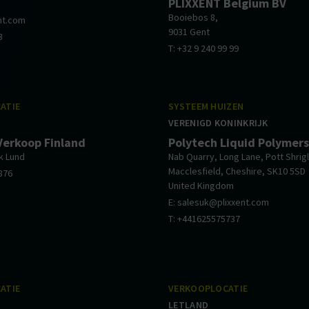
PLIXXENT Belgium BV
Booiebos 8,
ent.com
9031 Gent
3
T: +32 9 240 99 99
ATIE
SYSTEEM HUIZEN
VERENIGD KONINKRIJK
Verkoop Finland
Polytech Liquid Polymers
k Lund
Nab Quarry, Long Lane, Pott Shrig
Macclesfield, Cheshire, SK10 5SD
876
United Kingdom
E: salesuk@plixxent.com
T: +441625575737
ATIE
VERKOOPLOCATIE
LETLAND