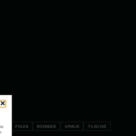
AND
POLEN
ROEMENIË
SPANJE
TSJECHIË
ls
p