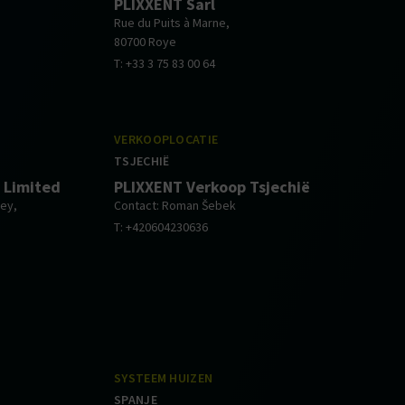
PLIXXENT Sarl
Rue du Puits à Marne,
80700 Roye
T: +33 3 75 83 00 64
VERKOOPLOCATIE
TSJECHIË
 Limited
PLIXXENT Verkoop Tsjechië
ley,
Contact: Roman Šebek
T: +420604230636
SYSTEEM HUIZEN
SPANJE