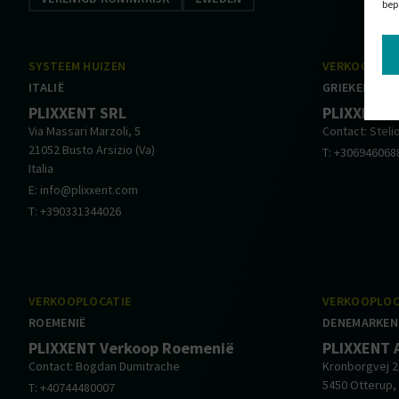
bep
SYSTEEM HUIZEN
VERKOOPLOC
ITALIË
GRIEKENLAN
PLIXXENT SRL
PLIXXENT 
Via Massari Marzoli, 5
Contact: Stel
21052 Busto Arsizio (Va)
T: +306946068
Italia
E: info@plixxent.com
T: +390331344026
VERKOOPLOCATIE
VERKOOPLOC
ROEMENIË
DENEMARKEN
PLIXXENT Verkoop Roemenië
PLIXXENT 
Contact: Bogdan Dumitrache
Kronborgvej 2
5450 Otterup,
T: +40744480007