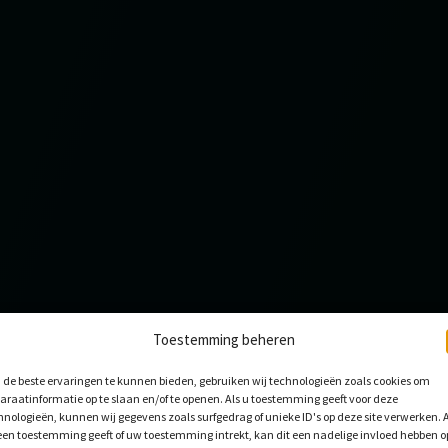
Toestemming beheren
de beste ervaringen te kunnen bieden, gebruiken wij technologieën zoals cookies om
OCATIE
araatinformatie op te slaan en/of te openen. Als u toestemming geeft voor deze
FRANKRIJK
GRIEKENLAND
ITALIË
LETLAND
NEDERL
hnologieën, kunnen wij gegevens zoals surfgedrag of unieke ID's op deze site verwerken. A
een toestemming geeft of uw toestemming intrekt, kan dit een nadelige invloed hebben o