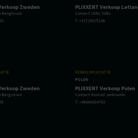
Verkoop Zweden
PLIXXENT Verkoop Letla
n Bengtsson
Contact: Uldis Tolks
80
T: +37129275148
ATIE
VERKOOPLOCATIE
POLEN
Verkoop Zweden
PLIXXENT Verkoop Polen
n Bergström
Contact: Konrad Jankowski
78
T: +48660424793