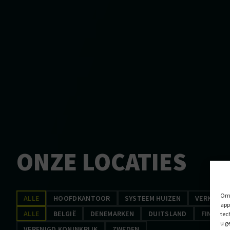
ONZE LOCATIES
Om 
ALLE
HOOFDKANTOOR
SYSTEEM HUIZEN
VERKOOPL
app
ALLE
BELGIË
DENEMARKEN
DUITSLAND
FINLAND
tec
u g
VERENIGD KONINKRIJK
ZWEDEN