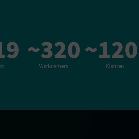
19
~
320
~
120
ht
Werknemers
Klanten