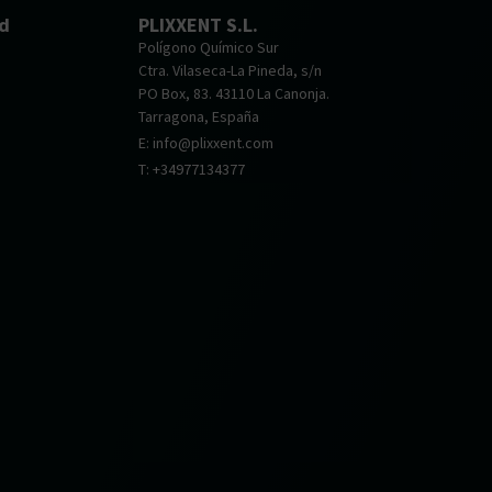
nd
PLIXXENT S.L.
Polígono Químico Sur
Ctra. Vilaseca-La Pineda, s/n
PO Box, 83. 43110 La Canonja.
Tarragona, España
E: info@plixxent.com
T: +34977134377