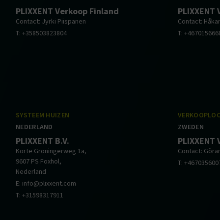
PLIXXENT Verkoop Finland
PLIXXENT 
Contact: Jyrki Piispanen
Contact: Håka
T: +358503823804
T: +467015666
SYSTEEM HUIZEN
VERKOOPLOC
NEDERLAND
ZWEDEN
PLIXXENT B.V.
PLIXXENT 
Korte Groningerweg 1a,
Contact: Göra
9607 PS Foxhol,
T: +467035600
Nederland
E: info@plixxent.com
T: +31598317911