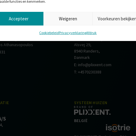
aalde functies en kenmerken.
Accepteer
Weigeren
Voorkeuren bekijke
ATIE
SYSTEEM HUIZEN
D
DENEMARKEN
Cookiebeleid
Privacyverklaring
Afdruk
Verkoop Griekenland
PLIXXENT A/S
ios Athanasopoulos
Alsvej 29,
8940 Randers,
831
Danmark
E: info@plixxent.com
T: +4570230388
ATIE
SYSTEEM HUIZEN
A/S
BELGIË
4,