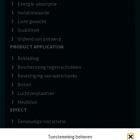
Energie-absorptie
Isolatiewaarde
Licht gewicht
Stabiliteit
Vrijheid van ontwerp
PRODUCT APPLICATION
Bekleding
Bescherming tegen schokken
Bevestiging van watertanks
Boten
Luchtverplaatser
Meubilair
EFFECT
Eenvoudige installatie
Meer comfort
Toestemming beheren
Verhoogde efficiëntie