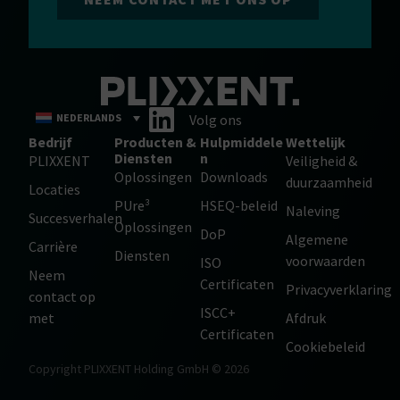
NEDERLANDS
Volg ons
Bedrijf
Producten &
Hulpmiddele
Wettelijk
Diensten
n
PLIXXENT
Veiligheid &
Oplossingen
Downloads
duurzaamheid
Locaties
PUre³
HSEQ-beleid
Naleving
Succesverhalen
Oplossingen
DoP
Algemene
Carrière
Diensten
voorwaarden
ISO
Neem
Certificaten
Privacyverklaring
contact op
ISCC+
met
Afdruk
Certificaten
Cookiebeleid
Copyright PLIXXENT Holding GmbH © 2026