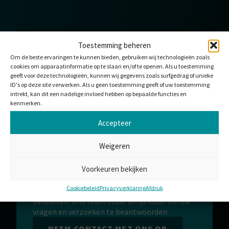
Toestemming beheren
HULPMIDDEL DOWNLOADEN
Om de beste ervaringen te kunnen bieden, gebruiken wij technologieën zoals
Bedankt voor uw interesse in PLIXXOPLAY
cookies om apparaatinformatie op te slaan en/of te openen. Als u toestemming
kleurenkiezer (Nederlands). Als uw download nog
geeft voor deze technologieën, kunnen wij gegevens zoals surfgedrag of unieke
niet gestart is, klik dan op download.
ID's op deze site verwerken. Als u geen toestemming geeft of uw toestemming
intrekt, kan dit een nadelige invloed hebben op bepaalde functies en
DOWNLOADEN
kenmerken.
Accepteer
Weigeren
WILT U MET ONS
SAMENWERKEN?
Voorkeuren bekijken
Wij bieden standaardoplossingen of
Cookiebeleid
Privacyverklaring
Afdruk
aangepaste producten op maat van uw
behoeften. Ons team staat altijd klaar om uw
vragen en verzoeken te beantwoorden.
NEEM CONTACT MET ONS OP