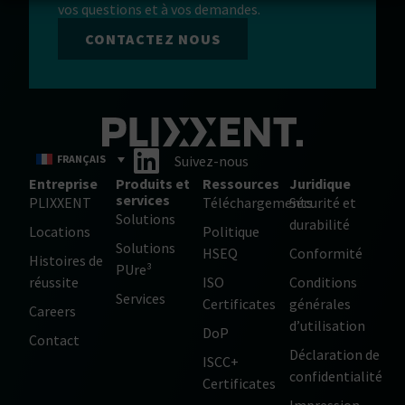
vos questions et à vos demandes.
CONTACTEZ NOUS
FRANÇAIS
Suivez-nous
Entreprise
Produits et
Ressources
Juridique
services
PLIXXENT
Téléchargements
Sécurité et
Solutions
durabilité
Locations
Politique
Solutions
HSEQ
Conformité
Histoires de
PUre³
réussite
ISO
Conditions
Services
Certificates
générales
Careers
d’utilisation
DoP
Contact
Déclaration de
ISCC+
confidentialité
Certificates