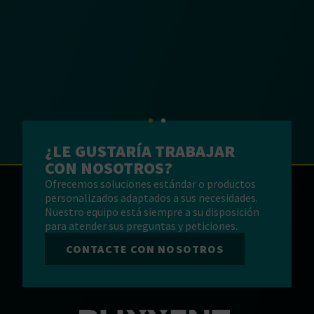
¿LE GUSTARÍA TRABAJAR
UN MATERIAL
CON NOSOTROS?
DURADERO PARA UN
Ofrecemos soluciones estándar o productos
IMPACTO DURADERO
personalizados adaptados a sus necesidades.
Nuestro equipo está siempre a su disposición
para atender sus preguntas y peticiones.
Nos esforzamos por mejorar nuestro
CONTACTE CON NOSOTROS
ecobalance en cada área.
Esto incluye las materias primas, la producción y
el procesamiento así como la aplicación y el
reciclaje de nuestros productos. Mejorar la fase
de fin de vida de nuestros productos es uno de