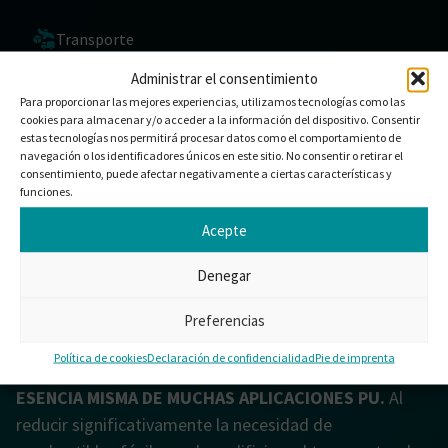
Transporte
Administrar el consentimiento
Clientes
Para proporcionar las mejores experiencias, utilizamos tecnologías como las
cookies para almacenar y/o acceder a la información del dispositivo. Consentir
estas tecnologías nos permitirá procesar datos como el comportamiento de
navegación o los identificadores únicos en este sitio. No consentir o retirar el
consentimiento, puede afectar negativamente a ciertas características y
funciones.
Acepte
UN MUNDO SOSTENIBLE
Denegar
FORMA PARTE DE NUESTRA
Preferencias
VISIÓN
Política de cookies
Declaración de confidencialidad
Pie de imprenta
EL AUMENTO DE LA EFICIENCIA ENERGÉTICA ES LA
ESENCIA MISMA DE MUCHAS APLICACIONES PU.
Al
reducir significativamente la necesidad de