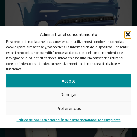
Administrar el consentimiento
EXTERIOR DEL AUTOMÓVIL
Para proporcionar las mejores experiencias, utilizamos tecnologías como las
cookies para almacenar y/o acceder a la información del dispositivo. Consentir
estas tecnologías nos permitirá procesar datos como el comportamiento de
navegación o los identificadores únicos en este sitio. No consentir o retirar el
consentimiento, puede afectar negativamente a ciertas características y
funciones.
Acepte
Denegar
INTERIOR DEL AUTOMÓVIL
Preferencias
Política de cookies
Declaración de confidencialidad
Pie de imprenta