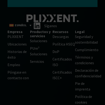
ESPAÑOL
Síganos
Empresa
Productos y
Recursos
Legal
servicios
PLIXXENT
Descargas
Seguridad y
Soluciones
sostenibilidad
Ubicaciones
Política HSEQ
PUre³
Cumplimiento
Historias de
DoP
Soluciones
éxito
Términos y
Certificados
Servicios
condiciones
Empleo
ISO
Declaración de
Póngase en
Certificados
confidencialidad
contacto con
ISCC+
Pie de
imprenta
Política de
cookies