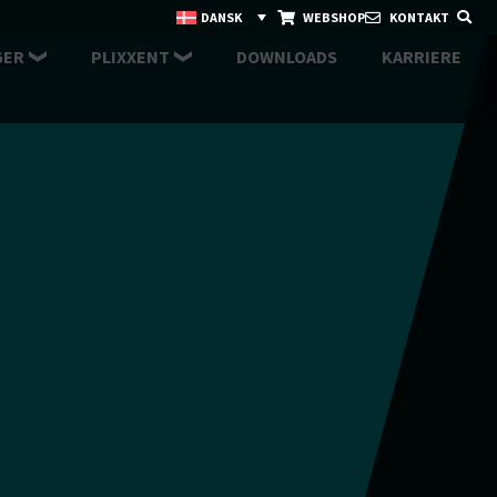
DANSK
WEBSHOP
KONTAKT
GER
PLIXXENT
DOWNLOADS
KARRIERE