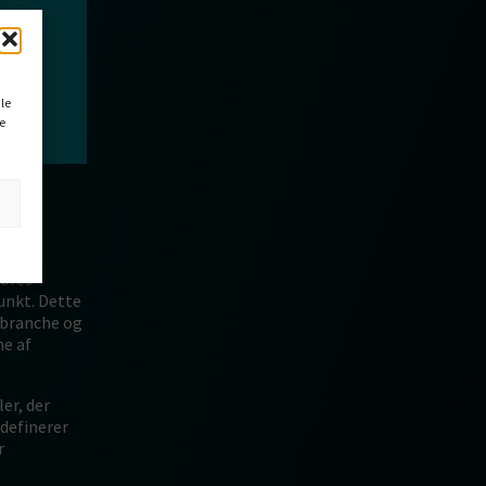
le
e
vores
unkt. Dette
s branche og
ne af
er, der
 definerer
r