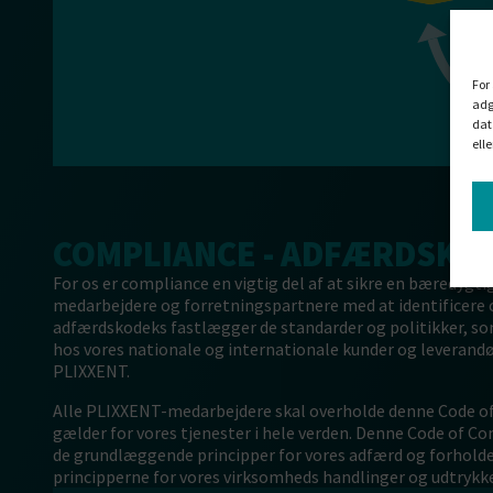
For
adg
dat
ell
COMPLIANCE - ADFÆRDSKO
For os er compliance en vigtig del af at sikre en bæredygt
medarbejdere og forretningspartnere med at identificere co
adfærdskodeks fastlægger de standarder og politikker, som 
hos vores nationale og internationale kunder og leverandøre
PLIXXENT.
Alle PLIXXENT-medarbejdere skal overholde denne Code of Co
gælder for vores tjenester i hele verden. Denne Code of Con
de grundlæggende principper for vores adfærd og forholde
principperne for vores virksomheds handlinger og udtrykk