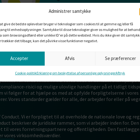
Administrer samtykke
 at give de bedste oplevelser bruger vi teknologier som cookies til at gemme og/eller få
ang til enhedsoplysninger. Samtykke til disse teknologier giver os mulighed for at behand
a som browsingadfærd eller unikke ID'er på dette websted. Hvis du ikke giver dit samtykk
er trækker det tilbage, kan det påvirke visse funktioner negativt.
Accepter
Afvis
Se præferencer
DEKS
Cookie-politik
Erklæring om beskyttelse af personlige oplysninger
Aftryk
ig succes for vores virksomhed. Vores Code of Conduct skal hjælpe 
mpliance-risici og mulige ulovlige handlinger på et tidligt tidsp
vi følger for at hjælpe os med at opfylde forpligtelserne i vore
r. Vores standarder gælder for alle, der arbejder for eller på veg
nduct. Vi er forpligtet til at overholde de nationale love og regl
duct beskriver de juridiske rammer, som vi arbejder inden for. Den
t til vores forretningspartnere og offentligheden. Den fastlægge
er vores virksomhedsværdier.