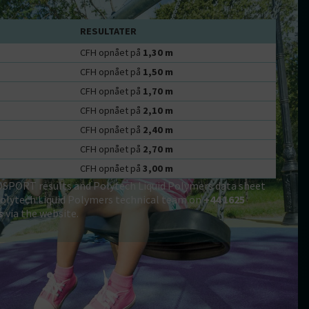
RESULTATER
CFH opnået på
1,30 m
CFH opnået på
1,50 m
CFH opnået på
1,70 m
CFH opnået på
2,10 m
CFH opnået på
2,40 m
CFH opnået på
2,70 m
CFH opnået på
3,00 m
BOSPORT results and Polytech Liquid Polymers data sheet
Polytech Liquid Polymers technical team on
+44 1625
s
via the website.