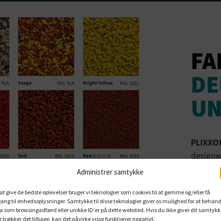
FA
DE
UN
PLIXXO
designe
omkostn
Administrer samtykke
Forskellig
unge hjern
 at give de bedste oplevelser bruger vi teknologier som cookies til at gemme og/eller få
at alvorli
ang til enhedsoplysninger. Samtykke til disse teknologier giver os mulighed for at behand
a som browsingadfærd eller unikke ID'er på dette websted. Hvis du ikke giver dit samtykk
reduceret
er trækker det tilbage, kan det påvirke visse funktioner negativt.