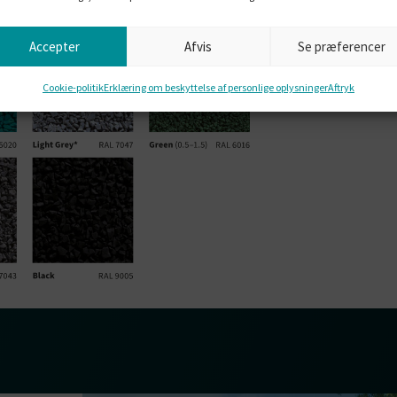
Ethvert bi
begrænsni
Accepter
Afvis
Se præferencer
for, hvad 
Cookie-politik
Erklæring om beskyttelse af personlige oplysninger
Aftryk