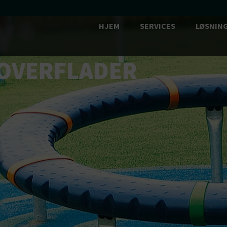
Y®
HJEM
SERVICES
LØSNIN
OVERFLADER