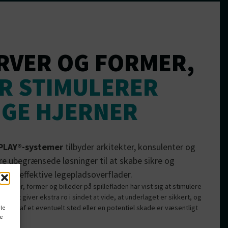
RVER OG FORMER,
R STIMULERER
GE HJERNER
PLAY®-systemer
tilbyder arkitekter, konsulenter og
re ubegrænsede løsninger til at skabe sikre og
ingseffektive legepladsoverflader.
e farver, former og billeder på spillefladen har vist sig at stimulere
er. Det giver ekstra ro i sindet at vide, at underlaget er sikkert, og
gheden af et eventuelt stød eller en potentiel skade er væsentligt
le
e
.