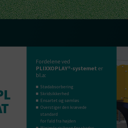
Fordelene ved
PLIXXOPLAY®-systemet
er
bl.a:
Stødabsorbering
PL
Skridsikkerhed
Ensartet og sømløs
AT
Overstiger den krævede
standard
for fald fra højden
Minimér risikoen for skader