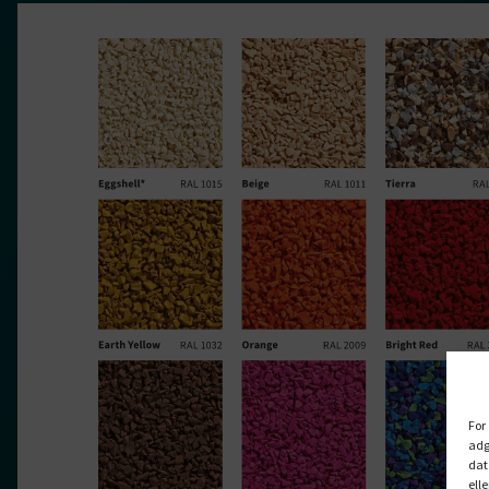
For
adg
dat
ell