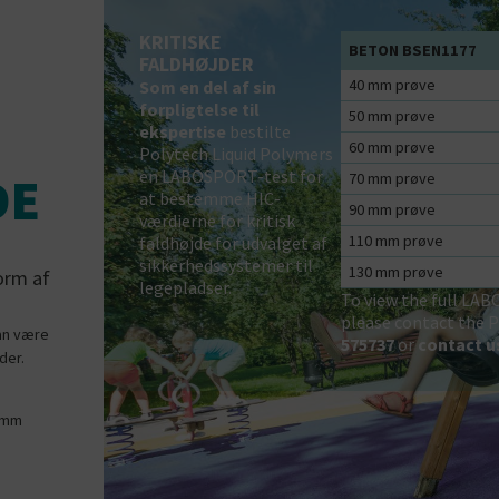
KRITISKE
BETON BSEN1177
FALDHØJDER
40 mm prøve
Som en del af sin
forpligtelse til
50 mm prøve
ekspertise
bestilte
60 mm prøve
Polytech Liquid Polymers
en LABOSPORT-test for
DE
70 mm prøve
at bestemme HIC-
90 mm prøve
værdierne for kritisk
110 mm prøve
faldhøjde for udvalget af
sikkerhedssystemer til
130 mm prøve
orm af
legepladser.
To view the full LA
please contact the 
kan være
575737
or
contact u
der.
0 mm