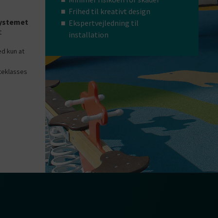
Frihed til kreativt design
ystemet
Ekspertvejledning til
t
installation
ed kun at
teklasses