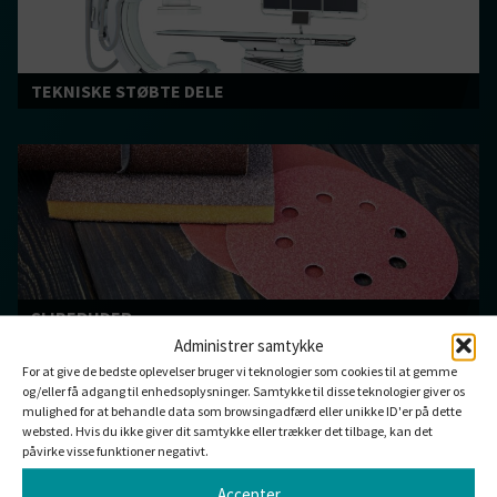
TEKNISKE STØBTE DELE
SLIBEPUDER
Administrer samtykke
For at give de bedste oplevelser bruger vi teknologier som cookies til at gemme
og/eller få adgang til enhedsoplysninger. Samtykke til disse teknologier giver os
mulighed for at behandle data som browsingadfærd eller unikke ID'er på dette
websted. Hvis du ikke giver dit samtykke eller trækker det tilbage, kan det
påvirke visse funktioner negativt.
Accepter