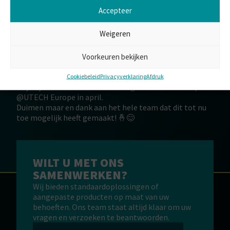
Initiative Award! 🎉🏆
Accepteer
Deze erkenning weerspiegelt onze voortdurende inzet
voor milieubeheer en innovatie.
Weigeren
Bekijk de onthulling van de finalisten hier 👉🏻
https://brnw.ch/21wHPm9
(vanaf 11:50 min) en
Voorkeuren bekijken
feliciteer samen met ons het hele team! 🎉👏
Cookiebeleid
Privacyverklaring
Afdruk
Blijf kijken voor de bekendmaking van de winnaar op
@UTECH Europe in april.
Duimen maar en dank aan het hele team dat dit tot nu
toe mogelijk heeft gemaakt! 🤞😊
WILT U MET ONS
SAMENWERKEN?
Wij bieden standaardoplossingen of
aangepaste producten op maat van uw
behoeften. Ons team staat altijd klaar om uw
vragen en verzoeken te beantwoorden.