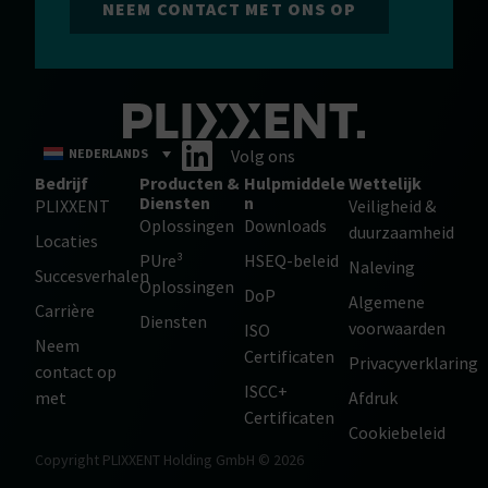
NEEM CONTACT MET ONS OP
NEDERLANDS
Volg ons
Bedrijf
Producten &
Hulpmiddele
Wettelijk
Diensten
n
PLIXXENT
Veiligheid &
Oplossingen
Downloads
duurzaamheid
Locaties
PUre³
HSEQ-beleid
Naleving
Succesverhalen
Oplossingen
DoP
Algemene
Carrière
Diensten
voorwaarden
ISO
Neem
Certificaten
Privacyverklaring
contact op
ISCC+
met
Afdruk
Certificaten
Cookiebeleid
Copyright PLIXXENT Holding GmbH © 2026