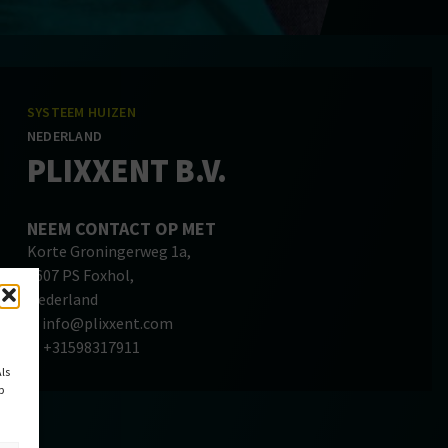
SYSTEEM HUIZEN
NEDERLAND
PLIXXENT B.V.
NEEM CONTACT OP MET
Korte Groningerweg 1a,
9607 PS Foxhol,
Nederland
E: info@plixxent.com
T: +31598317911
ls
p