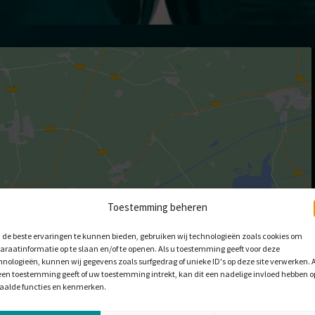
Toestemming beheren
de beste ervaringen te kunnen bieden, gebruiken wij technologieën zoals cookies om
araatinformatie op te slaan en/of te openen. Als u toestemming geeft voor deze
okies te accepteren en
hnologieën, kunnen wij gegevens zoals surfgedrag of unieke ID's op deze site verwerken. A
een toestemming geeft of uw toestemming intrekt, kan dit een nadelige invloed hebben o
in te schakelen
aalde functies en kenmerken.