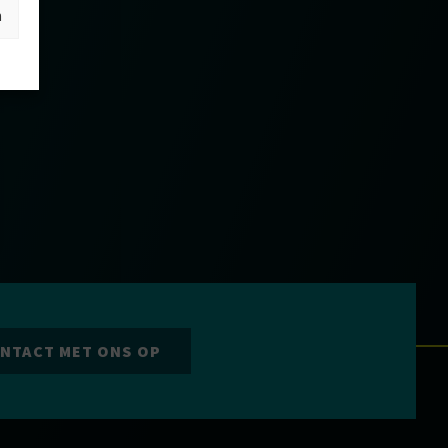
n
NTACT MET ONS OP