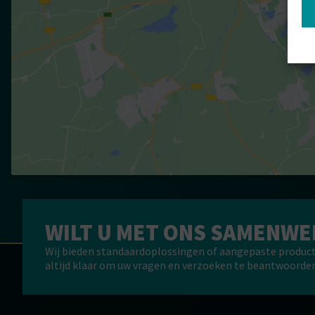
WILT U MET ONS SAMENW
Wij bieden standaardoplossingen of aangepaste produc
altijd klaar om uw vragen en verzoeken te beantwoorden