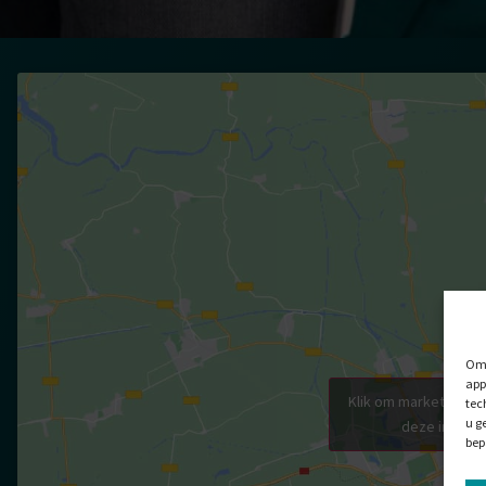
Om 
app
Klik om marketing co
tec
u g
deze inhoud 
bep