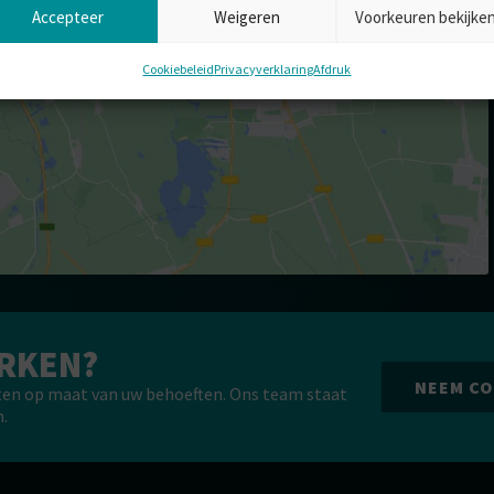
Accepteer
Weigeren
Voorkeuren bekijke
Cookiebeleid
Privacyverklaring
Afdruk
ERKEN?
NEEM CO
ten op maat van uw behoeften. Ons team staat
.