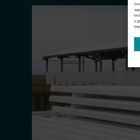
Om 
app
tec
u g
bep