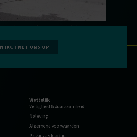
talen omhulsels met een harde schuimkern van
 in vergelijking met andere isolatiematerialen. Ze
NTACT MET ONS OP
Wettelijk
Veiligheid & duurzaamheid
Naleving
Algemene voorwaarden
Privacyverklaring