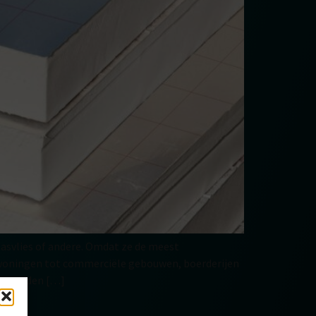
lasvlies of andere. Omdat ze de meest
nswoningen tot commerciële gebouwen, boerderijen
tiewaarden […]