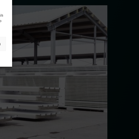
ls
p
n