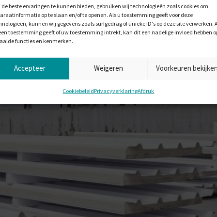
de beste ervaringen te kunnen bieden, gebruiken wij technologieën zoals cookies om
araatinformatie op te slaan en/of te openen. Als u toestemming geeft voor deze
hnologieën, kunnen wij gegevens zoals surfgedrag of unieke ID's op deze site verwerken. A
een toestemming geeft of uw toestemming intrekt, kan dit een nadelige invloed hebben o
aalde functies en kenmerken.
Accepteer
Weigeren
Voorkeuren bekijke
Cookiebeleid
Privacyverklaring
Afdruk