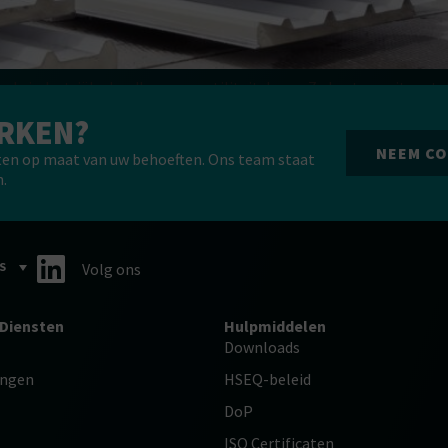
 de industriële, landbouw- en utiliteitsbouw. Ze bestaan uit me
e materialen zijn stevig, licht en hebben een hoge isolatiewaarde
ERKEN?
abele manier van isoleren zijn. Terwijl […]
NEEM CO
ten op maat van uw behoeften. Ons team staat
.
S
Volg ons
Diensten
Hulpmiddelen
Downloads
ingen
HSEQ-beleid
DoP
ISO Certificaten