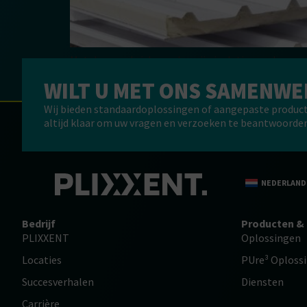
Metalen sandwichpanelen zijn isolatiepanelen voor
polyurethaan (PUR) of polyisocyanuraat (PIR). Beid
WILT U MET ONS SAMENW
nemen weinig ruimte in, waardoor ze de meest rend
Wij bieden standaardoplossingen of aangepaste produc
altijd klaar om uw vragen en verzoeken te beantwoorden
NEDERLAND
Bedrijf
Producten & 
PLIXXENT
Oplossingen
Locaties
PUre³ Oploss
Succesverhalen
Diensten
Carrière