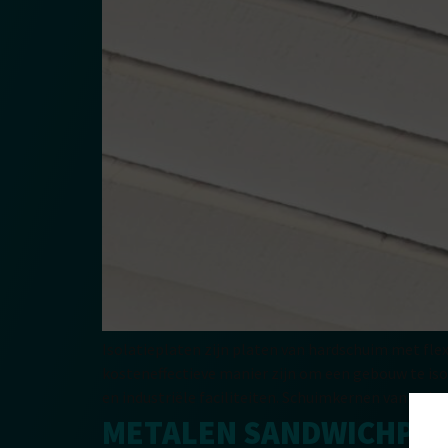
Isolatieplaten zijn platen van hardschuim met flex
kosteneffectieve manier zijn om een gebouw te is
en industriële faciliteiten. Schuimkernen van pol
METALEN SANDWICHPA