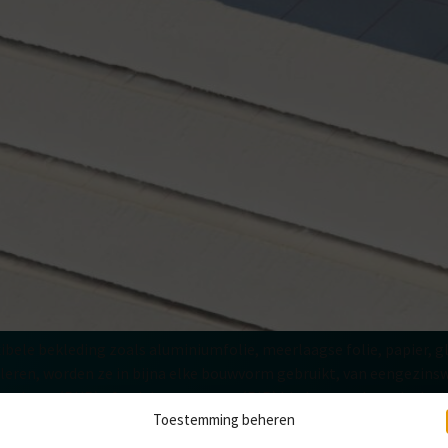
ibele bekleding zoals aluminiumfolie, meerlaagse folie, papier, g
oleren, worden ze in bijna elke bouwvorm gebruikt, van eengezi
yurethaan (PUR) of polyisocyanuraat (PIR) bieden zeer hoge isola
Toestemming beheren
NELEN