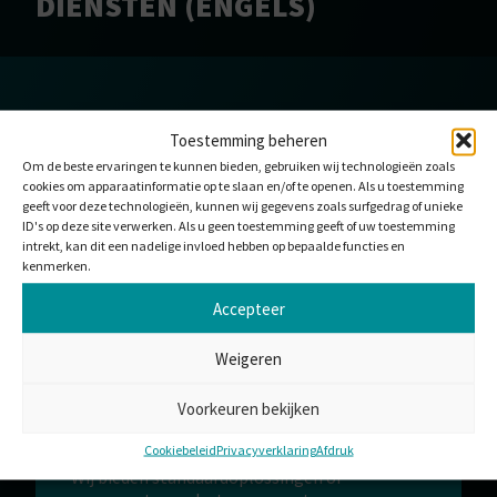
DIENSTEN (ENGELS)
Toestemming beheren
HULPMIDDEL DOWNLOADEN
Om de beste ervaringen te kunnen bieden, gebruiken wij technologieën zoals
cookies om apparaatinformatie op te slaan en/of te openen. Als u toestemming
Bedankt voor uw interesse in Spanje – Algemene
geeft voor deze technologieën, kunnen wij gegevens zoals surfgedrag of unieke
voorwaarden voor de aankoop van goederen en
ID's op deze site verwerken. Als u geen toestemming geeft of uw toestemming
diensten (Engels). Als uw download nog niet
intrekt, kan dit een nadelige invloed hebben op bepaalde functies en
gestart is, klik dan op download.
kenmerken.
DOWNLOADEN
Accepteer
Weigeren
Voorkeuren bekijken
WILT U MET ONS
SAMENWERKEN?
Cookiebeleid
Privacyverklaring
Afdruk
Wij bieden standaardoplossingen of