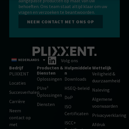
aangepaste producten op maat van uw
behoeften. Ons team staat altijd klaar om uw
vragen en verzoeken te beantwoorden.
NEEM CONTACT MET ONS OP
NEDERLANDS
Volg ons
Bedrijf
Producten &
Hulpmiddele
Wettelijk
Diensten
n
PLIXXENT
Veiligheid &
Oplossingen
Downloads
duurzaamheid
Locaties
PUre³
HSEQ-beleid
Naleving
Succesverhalen
Oplossingen
DoP
Algemene
Carrière
Diensten
voorwaarden
ISO
Neem
Certificaten
Privacyverklaring
contact op
ISCC+
met
Afdruk