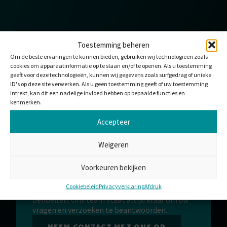
Toestemming beheren
HULPMIDDEL DOWNLOADEN
Om de beste ervaringen te kunnen bieden, gebruiken wij technologieën zoals
Bedankt voor uw interesse in Elastomeer
cookies om apparaatinformatie op te slaan en/of te openen. Als u toestemming
brochure (Engels). Als uw download nog niet
geeft voor deze technologieën, kunnen wij gegevens zoals surfgedrag of unieke
gestart is, klik dan op download.
ID's op deze site verwerken. Als u geen toestemming geeft of uw toestemming
intrekt, kan dit een nadelige invloed hebben op bepaalde functies en
DOWNLOADEN
kenmerken.
Accepteer
Weigeren
WILT U MET ONS
SAMENWERKEN?
Voorkeuren bekijken
Wij bieden standaardoplossingen of
Cookiebeleid
Privacyverklaring
Afdruk
aangepaste producten op maat van uw
behoeften. Ons team staat altijd klaar om uw
vragen en verzoeken te beantwoorden.
NEEM CONTACT MET ONS OP