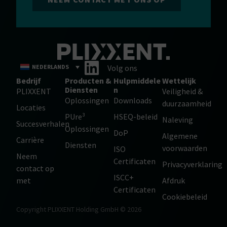
NEDERLANDS
Volg ons
Bedrijf
Producten &
Hulpmiddele
Wettelijk
Diensten
n
PLIXXENT
Veiligheid &
Oplossingen
Downloads
duurzaamheid
Locaties
PUre³
HSEQ-beleid
Naleving
Succesverhalen
Oplossingen
DoP
Algemene
Carrière
Diensten
voorwaarden
ISO
Neem
Certificaten
Privacyverklaring
contact op
ISCC+
met
Afdruk
Certificaten
Cookiebeleid
Copyright PLIXXENT Holding GmbH © 2026