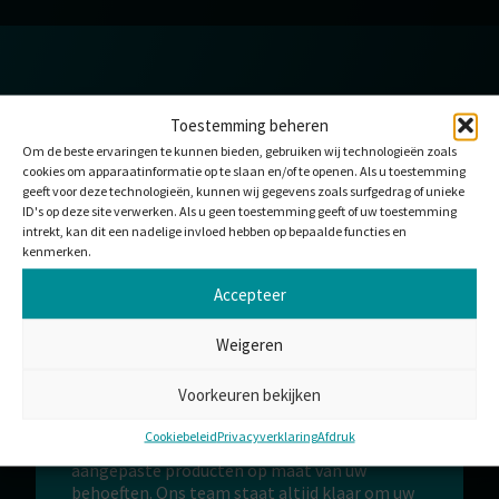
Toestemming beheren
HULPMIDDEL DOWNLOADEN
Om de beste ervaringen te kunnen bieden, gebruiken wij technologieën zoals
Bedankt voor uw interesse in Deutschland –
cookies om apparaatinformatie op te slaan en/of te openen. Als u toestemming
Allgemeine Einkaufsbedingungen (Deutsch). Als
geeft voor deze technologieën, kunnen wij gegevens zoals surfgedrag of unieke
uw download nog niet gestart is, klik dan op
ID's op deze site verwerken. Als u geen toestemming geeft of uw toestemming
download.
intrekt, kan dit een nadelige invloed hebben op bepaalde functies en
kenmerken.
DOWNLOADEN
Accepteer
Weigeren
WILT U MET ONS
Voorkeuren bekijken
SAMENWERKEN?
Cookiebeleid
Privacyverklaring
Afdruk
Wij bieden standaardoplossingen of
aangepaste producten op maat van uw
behoeften. Ons team staat altijd klaar om uw