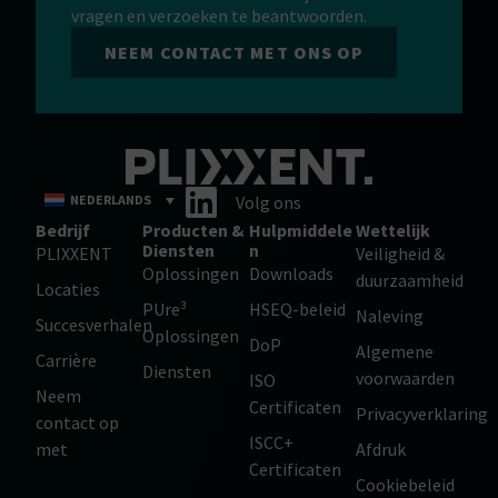
vragen en verzoeken te beantwoorden.
NEEM CONTACT MET ONS OP
NEDERLANDS
Volg ons
Bedrijf
Producten &
Hulpmiddele
Wettelijk
Diensten
n
PLIXXENT
Veiligheid &
Oplossingen
Downloads
duurzaamheid
Locaties
PUre³
HSEQ-beleid
Naleving
Succesverhalen
Oplossingen
DoP
Algemene
Carrière
Diensten
voorwaarden
ISO
Neem
Certificaten
Privacyverklaring
contact op
ISCC+
met
Afdruk
Certificaten
Cookiebeleid