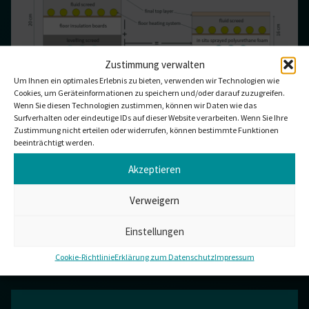
Zustimmung verwalten
Um Ihnen ein optimales Erlebnis zu bieten, verwenden wir Technologien wie
Cookies, um Geräteinformationen zu speichern und/oder darauf zuzugreifen.
MÖCHTEN SIE MEHR ERFAHREN?
Wenn Sie diesen Technologien zustimmen, können wir Daten wie das
Surfverhalten oder eindeutige IDs auf dieser Website verarbeiten. Wenn Sie Ihre
Kontakt
Zustimmung nicht erteilen oder widerrufen, können bestimmte Funktionen
info@plixxent.com
beeinträchtigt werden.
+34 977 134 377
Akzeptieren
DOWNLOADS
Verweigern
Erfolgsgeschichte: Sprühschaum (Englisch)
Einstellungen
Cookie-Richtlinie
Erklärung zum Datenschutz
Impressum