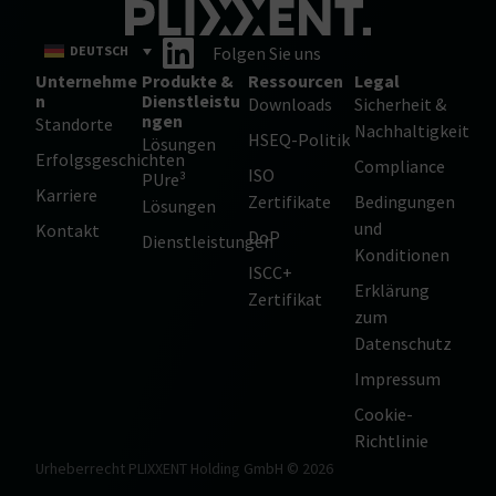
DEUTSCH
Folgen Sie uns
Unternehme
Produkte &
Ressourcen
Legal
n
Dienstleistu
Downloads
Sicherheit &
ngen
Standorte
Nachhaltigkeit
HSEQ-Politik
Lösungen
Erfolgsgeschichten
Compliance
ISO
PUre³
Karriere
Zertifikate
Bedingungen
Lösungen
und
Kontakt
DoP
Dienstleistungen
Konditionen
ISCC+
Erklärung
Zertifikat
zum
Datenschutz
Impressum
Cookie-
Richtlinie
Urheberrecht PLIXXENT Holding GmbH © 2026