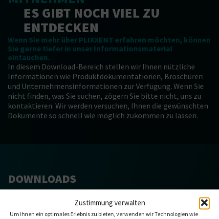
ES GIBT NOCH VIEL ZU
ENTDECKEN
Wenn Sie mehr über PLIXXENT erfahren möchten, können
Sie gerne tiefer in unser Informationsmaterial
eintauchen.
In diesem Download-Bereich stellen wir Ihnen nützliche
Informationen wie Produktdokumentationen, Broschüren
und Unternehmensinformationen zur Verfügung. Wenn Sie
nicht finden, was Sie suchen, zögern Sie bitte nicht, uns zu
kontaktieren. Wir werden versuchen, Ihnen die gewünschten
Dokumente so schnell wie möglich zukommen zu lassen.
DOWNLOADS
Zustimmung verwalten
ALLE
ANWENDUNGS-ONE-PAGER
ANWENDUNGSBROSCHÜR
Um Ihnen ein optimales Erlebnis zu bieten, verwenden wir Technologien wie