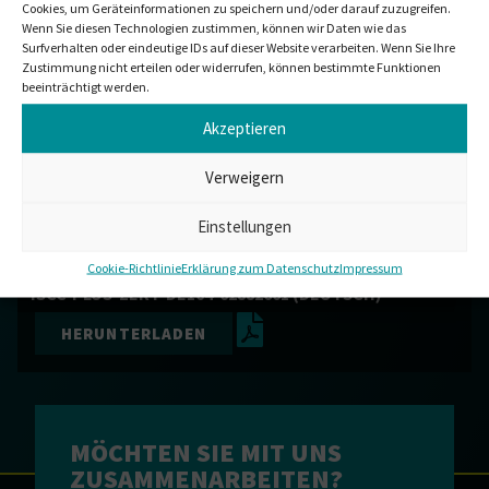
Cookies, um Geräteinformationen zu speichern und/oder darauf zuzugreifen.
Wenn Sie diesen Technologien zustimmen, können wir Daten wie das
ISCC PLUS-ZERTIFIKAT DE104-53552401 (SPANISCH)
Surfverhalten oder eindeutige IDs auf dieser Website verarbeiten. Wenn Sie Ihre
Zustimmung nicht erteilen oder widerrufen, können bestimmte Funktionen
HERUNTERLADEN
beeinträchtigt werden.
Akzeptieren
ISCC PLUS-ZERTIFIKAT DE104-56042401
Verweigern
(NIEDERLÄNDISCH)
HERUNTERLADEN
Einstellungen
Cookie-Richtlinie
Erklärung zum Datenschutz
Impressum
ISCC-PLUS-ZERT-DE104-02882601 (DEUTSCH)
HERUNTERLADEN
MÖCHTEN SIE MIT UNS
ZUSAMMENARBEITEN?