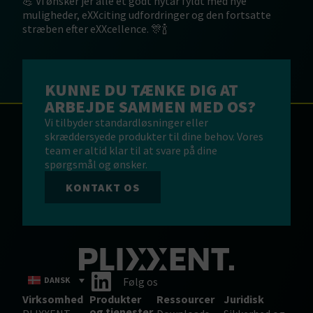
💪 Vi ønsker jer alle et godt nytår fyldt med nye
muligheder, eXXciting udfordringer og den fortsatte
stræben efter eXXcellence. 🎊🍾
KUNNE DU TÆNKE DIG AT
ARBEJDE SAMMEN MED OS?
Vi tilbyder standardløsninger eller
skræddersyede produkter til dine behov. Vores
team er altid klar til at svare på dine
spørgsmål og ønsker.
KONTAKT OS
DANSK
Følg os
Virksomhed
Produkter
Ressourcer
Juridisk
og tjenester