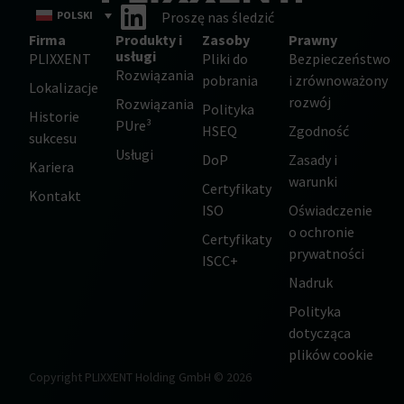
POLSKI
Proszę nas śledzić
Firma
Produkty i
Zasoby
Prawny
usługi
PLIXXENT
Pliki do
Bezpieczeństwo
Rozwiązania
pobrania
i zrównoważony
Lokalizacje
rozwój
Rozwiązania
Polityka
Historie
PUre³
HSEQ
Zgodność
sukcesu
Usługi
DoP
Zasady i
Kariera
warunki
Certyfikaty
Kontakt
ISO
Oświadczenie
o ochronie
Certyfikaty
prywatności
ISCC+
Nadruk
Polityka
dotycząca
plików cookie
Copyright PLIXXENT Holding GmbH © 2026