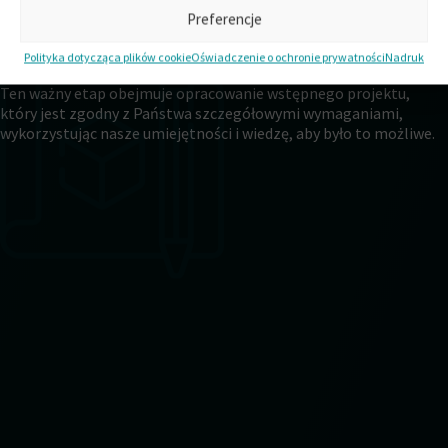
Preferencje
Polityka dotycząca plików cookie
Oświadczenie o ochronie prywatności
Nadruk
FAZA PROJEKTU KONCEPCYJNEGO
Ten ważny etap obejmuje opracowanie wstępnego projektu,
który jest zgodny z Państwa szczegółowymi wymaganiami,
wykorzystując nasze umiejętności i wiedzę, aby było to możliwe.