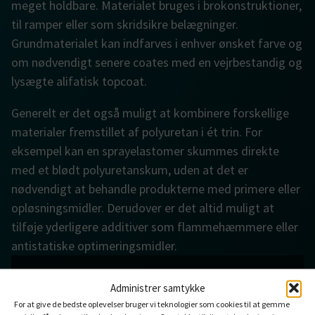
meget holdbare. Materialet bruges i brokonstruktioner,
til ramper eller som skridsikre belægninger.
Grundmaterialet kan indfarves i enhver ønsket farve og
om nødvendigt senere coates med en vejrbestandig og
lysægte alifatisk topcoat.
Generelt er det også muligt at kombinere forskellige
materialer fremstillet af polyuretan i ét trin. For
eksempel kan en sprayelastomer skummes direkte
med et blødt polyuretanskum, uden at det er
nødvendigt at behandle produkterne med primere eller
opløsningsmidler. Derudover er det altid muligt at
tilføje yderligere additiver som flammehæmmere eller
antistatiske optimeringsmidler.
PRODUCT TYPE
Administrer samtykke
Fleksibel kompakt
For at give de bedste oplevelser bruger vi teknologier som cookies til at gemme