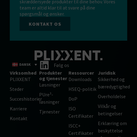
skræddersyede produkter til dine behov. Vores
team er altid klar til at svare på dine
spørgsmål og ønsker.
KONTAKT OS
DANSK
Følg os
Virksomhed
Produkter
Ressourcer
Juridisk
og tjenester
PLIXXENT
Downloads
Sikkerhed og
Løsninger
bæredygtighed
Steder
HSEQ-politik
PUre³-
Overholdelse
Succeshistorier
DoP
løsninger
Vilkår og
Karriere
ISO
Tjenester
betingelser
Certifikater
Kontakt
Erklæring om
ISCC+
beskyttelse
Certifikater