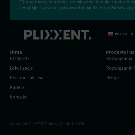
Oferujemy standardowe rozwiązania lub niestandardow
zespół jest zawsze gotowy odpowiedzieć na Państwa pyta
POLSKI
Firma
Produkty i us
PLIXXENT
Rozwiązania
Lokalizacje
Rozwiązania 
Historie sukcesu
Usługi
Kariera
Kontakt
Copyright PLIXXENT Holding GmbH © 2026