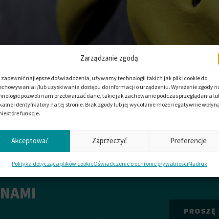
Zarządzanie zgodą
 zapewnić najlepsze doświadczenia, używamy technologii takich jak pliki cookie do
echowywania i/lub uzyskiwania dostępu do informacji o urządzeniu. Wyrażenie zgody na
hnologie pozwoli nam przetwarzać dane, takie jak zachowanie podczas przeglądania lu
kalne identyfikatory na tej stronie. Brak zgody lub jej wycofanie może negatywnie wpłyn
niektóre funkcje.
Akceptować
Zaprzeczyć
Preferencje
Polityka dotycząca plików cookie
Oświadczenie o ochronie prywatności
Nadruk
wane wewnątrz i na zewnątrz w projektowaniu scenografii, na scena
 poliuretanu są niemal nieograniczone. Ze względu na wysoki st
 NAMI
ycznie odwzorowane. Odłamki o ostrych krawędziach są jednak ni
PROSZĘ 