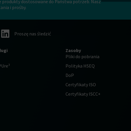
e produkty dostosowane do Państwa potrzeb. Nasz
nia i prośby.
Proszę nas śledzić
ługi
Zasoby
Pliki do pobrania
PUre³
Polityka HSEQ
DoP
Certyfikaty ISO
Certyfikaty ISCC+