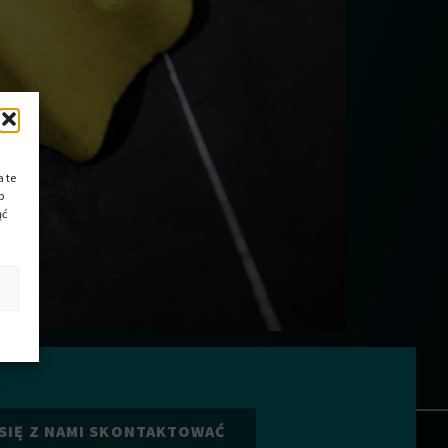
 te
b
ąć
ch teatralnych i w celach rekreacyjnych, np. na
opień swobody i możliwość tworzenia zmiennych
emożliwe, co […]
SIĘ Z NAMI SKONTAKTOWAĆ