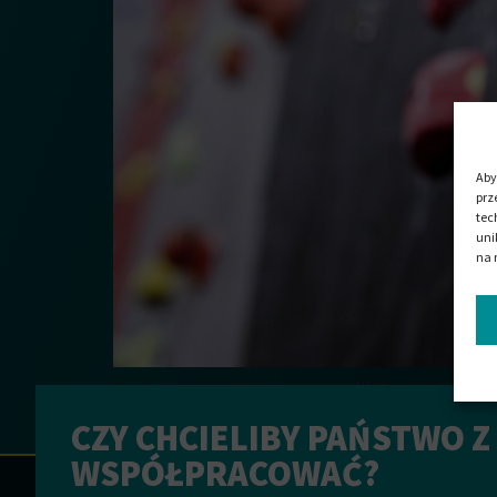
Aby
prz
tec
uni
na 
Realistyczne poliuretanowe repliki kamieni są uży
ściankach wspinaczkowych. Możliwości projektowe
CZY CHCIELIBY PAŃSTWO Z
powierzchni, krawędzie kamienia mogą być realist
WSPÓŁPRACOWAĆ?