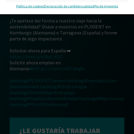
– Experiencia con calificaciones ESG y normas de
Política de cookies
Declaración de confidencialidad
Pie de imprenta
información.
¿Te apetece dar forma a nuestro viaje hacia la
sostenibilidad? Únase a nosotros en PLIXXENT en
Hamburgo (Alemania) o Tarragona (España) y forme
parte de algo impactante.
Solicitar ahora para España ➡️
https://lnkd.in/e3kpCdQQ
Solicite ahora empleo en
Alemania
➡️https://lnkd.in/e87vHqSn
hashtag#PLIXXENTCareers
hashtag#Especialista
en
Sostenibilidad
hashtag#ESGStrategia
hashtag#ÚneteANuestroEquipo
hashtag#ViajeDeLaSostenibilidad
hashtag#MejorJuntos
hashtag#PUreEXXcellence🌿
¿LE GUSTARÍA TRABAJAR