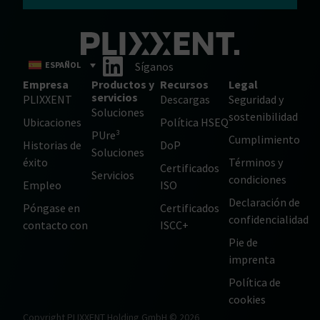
ESPAÑOL
Síganos
Empresa
Productos y
Recursos
Legal
servicios
PLIXXENT
Descargas
Seguridad y
Soluciones
sostenibilidad
Ubicaciones
Política HSEQ
PUre³
Cumplimiento
Historias de
DoP
Soluciones
éxito
Términos y
Certificados
Servicios
condiciones
Empleo
ISO
Declaración de
Póngase en
Certificados
confidencialidad
contacto con
ISCC+
Pie de
imprenta
Política de
cookies
Copyright PLIXXENT Holding GmbH © 2026