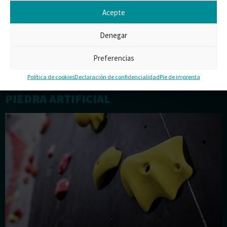
Acepte
Cuando está amarrado en bahías o puertos, las bandas de
protección contra el ariete fabricadas con elastómeros
Denegar
compactos evitan que los barcos golpeen con demasiada
Preferencias
fuerza las paredes del muelle o las embarcaciones vecinas. Un
arco forrado con espuma rígida ligera evita que se llene de
Política de cookies
Declaración de confidencialidad
Pie de imprenta
agua y se convierta así en un peligro. Del […]
PIEDRA ARTIFICIAL