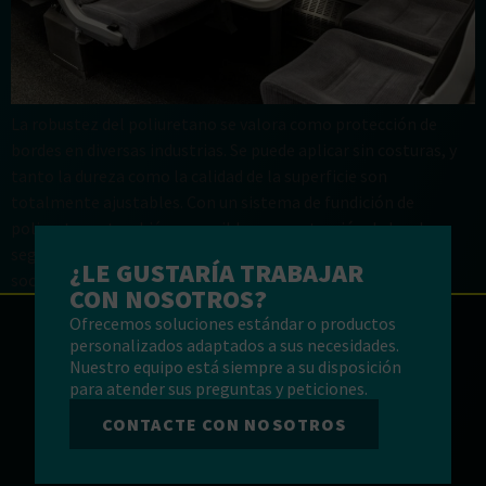
La robustez del poliuretano se valora como protección de
bordes en diversas industrias. Se puede aplicar sin costuras, y
tanto la dureza como la calidad de la superficie son
totalmente ajustables. Con un sistema de fundición de
poliuretano, también es posible una protección de bordes
segura y de alta calidad para piezas moldeadas con
¿LE GUSTARÍA TRABAJAR
socavaduras. […]
CON NOSOTROS?
Ofrecemos soluciones estándar o productos
personalizados adaptados a sus necesidades.
Nuestro equipo está siempre a su disposición
para atender sus preguntas y peticiones.
CONTACTE CON NOSOTROS