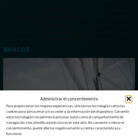
Las piezas y componentes técnicos moldeados se fabrican a
partir de una amplia variedad de sistemas de poliuretano que
se utilizan en casi innumerables industrias y productos finales.
Desde los sistemas integrales flexibles a los rígidos, pasando
por los compactos y los semirrígidos, cada material tiene su
ámbito de aplicación especial. Para muchos de los […]
BARCOS
Administrar el consentimiento
Para proporcionar las mejores experiencias, utilizamos tecnologías como las
cookies para almacenar y/o acceder a la información del dispositivo. Consentir
estas tecnologías nos permitirá procesar datos como el comportamiento de
navegación o los identificadores únicos en este sitio. No consentir o retirar el
consentimiento, puede afectar negativamente a ciertas características y
funciones.