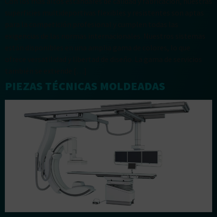
Con los más altos estándares de calidad y fabricación, nuestras
superficies multideportivas flexibles y resistentes son aptas
para la competición profesional y cumplen todas las
exigencias de las normas internacionales. Nuestros sistemas
están disponibles en una amplia gama de colores, lo que
ofrece versatilidad y libertad de diseño. La gama de servicios
también se extiende […]
PIEZAS TÉCNICAS MOLDEADAS