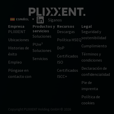
ESPAÑOL
Síganos
Empresa
Productos y
Recursos
Legal
servicios
PLIXXENT
Descargas
Seguridad y
Soluciones
sostenibilidad
Ubicaciones
Política HSEQ
PUre³
Cumplimiento
Historias de
DoP
Soluciones
éxito
Términos y
Certificados
Servicios
condiciones
Empleo
ISO
Declaración de
Póngase en
Certificados
confidencialidad
contacto con
ISCC+
Pie de
imprenta
Política de
cookies
Copyright PLIXXENT Holding GmbH © 2026