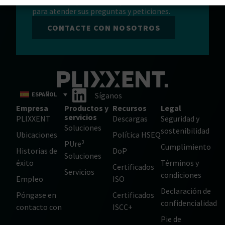
Nuestro equipo está siempre a su disposición
para atender sus preguntas y peticiones.
CONTACTE CON NOSOTROS
ESPAÑOL
Síganos
Empresa
Productos y
Recursos
Legal
servicios
PLIXXENT
Descargas
Seguridad y
Soluciones
sostenibilidad
Ubicaciones
Política HSEQ
PUre³
Cumplimiento
Historias de
DoP
Soluciones
éxito
Términos y
Certificados
Servicios
condiciones
Empleo
ISO
Declaración de
Póngase en
Certificados
confidencialidad
contacto con
ISCC+
Pie de