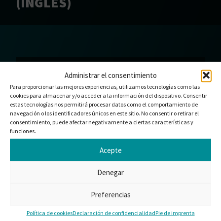
(INGLÉS)
DESCARGA DE RECURSOS
Administrar el consentimiento
Gracias por su interés en Italia – Condiciones
Para proporcionar las mejores experiencias, utilizamos tecnologías como las
generales de suministro (inglés). Si su descarga
cookies para almacenar y/o acceder a la información del dispositivo. Consentir
aún no ha comenzado, haga clic en descargar.
estas tecnologías nos permitirá procesar datos como el comportamiento de
navegación o los identificadores únicos en este sitio. No consentir o retirar el
DESCARGAR
consentimiento, puede afectar negativamente a ciertas características y
funciones.
Acepte
Denegar
¿LE GUSTARÍA TRABAJAR
CON NOSOTROS?
Preferencias
Ofrecemos soluciones estándar o productos
personalizados adaptados a sus necesidades.
Política de cookies
Declaración de confidencialidad
Pie de imprenta