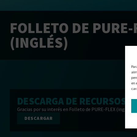
FOLLETO DE PURE-
(INGLÉS)
Par
alm
per
en 
car
DESCARGA DE RECURSOS
Gracias por su interés en Folleto de PURE-FLEX (inglés). 
DESCARGAR