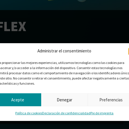
FLEX
Administrar el consentimiento
a proporcionar las mejores experiencias, utilizamos tecnologías como las cookies para
acenar y/o acceder a la información del dispositivo. Consentir estas tecnologías nos
mitirá procesar datos como el comportamiento de navegación o los identificadores únic
este sitio. No consentir o retirar el consentimiento, puede afectar negativamente a cierta
acterísticas y funciones.
Acepte
Denegar
Preferencias
Si su descarga aún no ha comenzado, haga clic en descargar.
Política de cookies
Declaración de confidencialidad
Pie de imprenta