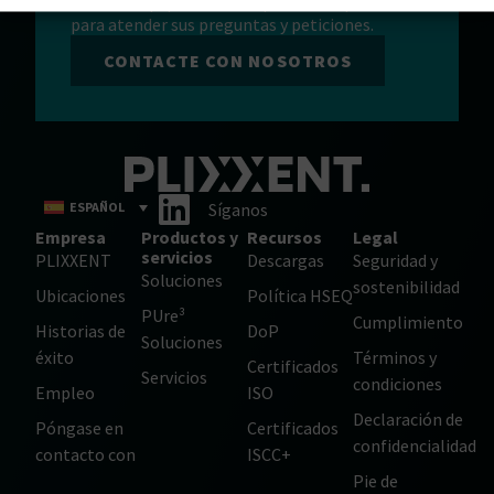
Nuestro equipo está siempre a su disposición
para atender sus preguntas y peticiones.
CONTACTE CON NOSOTROS
ESPAÑOL
Síganos
Empresa
Productos y
Recursos
Legal
servicios
PLIXXENT
Descargas
Seguridad y
Soluciones
sostenibilidad
Ubicaciones
Política HSEQ
PUre³
Cumplimiento
Historias de
DoP
Soluciones
éxito
Términos y
Certificados
Servicios
condiciones
Empleo
ISO
Declaración de
Póngase en
Certificados
confidencialidad
contacto con
ISCC+
Pie de