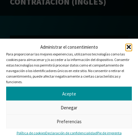
CONTRATACIÓN (INGLÉS)
DESCARGA DE RECURSOS
Administrar el consentimiento
Gracias por su interés en Alemania – Condiciones
Para proporcionar las mejores experiencias, utilizamos tecnologías como las
generales de contratación (inglés). Si su descarga
cookies para almacenar y/o acceder a la información del dispositivo. Consentir
aún no ha comenzado, haga clic en descargar.
estas tecnologías nos permitirá procesar datos como el comportamiento de
navegación o los identificadores únicos en este sitio. No consentir o retirar el
DESCARGAR
consentimiento, puede afectar negativamente a ciertas características y
funciones.
Acepte
Denegar
¿LE GUSTARÍA TRABAJAR
CON NOSOTROS?
Preferencias
Ofrecemos soluciones estándar o productos
personalizados adaptados a sus necesidades.
Política de cookies
Declaración de confidencialidad
Pie de imprenta