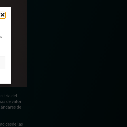
os
s
stria del
nas de valor
tándares de
ad desde las