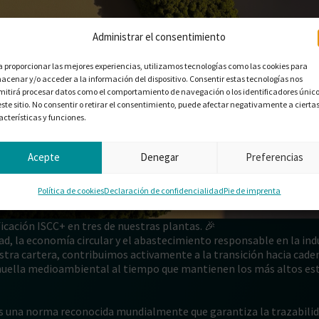
Administrar el consentimiento
a proporcionar las mejores experiencias, utilizamos tecnologías como las cookies para
acenar y/o acceder a la información del dispositivo. Consentir estas tecnologías nos
mitirá procesar datos como el comportamiento de navegación o los identificadores únic
este sitio. No consentir o retirar el consentimiento, puede afectar negativamente a cierta
acterísticas y funciones.
Acepte
Denegar
Preferencias
Política de cookies
Declaración de confidencialidad
Pie de imprenta
cación ISCC+ en tres de nuestras plantas. 🎉
d, la economía circular y el abastecimiento responsable en la indu
stra cartera, contribuimos activamente a la transición hacia cade
u huella medioambiental al tiempo que mantienen los más altos es
 es una norma reconocida mundialmente que garantiza la trazabilid