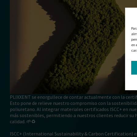
Par
alm
per
en 
car
PLIXXENT se enorgullece de contar actualmente con la certifi
Esto pone de relieve nuestro compromiso con la sostenibilida
poliuretano. Al integrar materiales certificados ISCC+ en nue
más sostenibles, permitiendo a nuestros clientes reducir s
calidad. 🌱♻️
ISCC+ (International Sustainability & Carbon Certification)