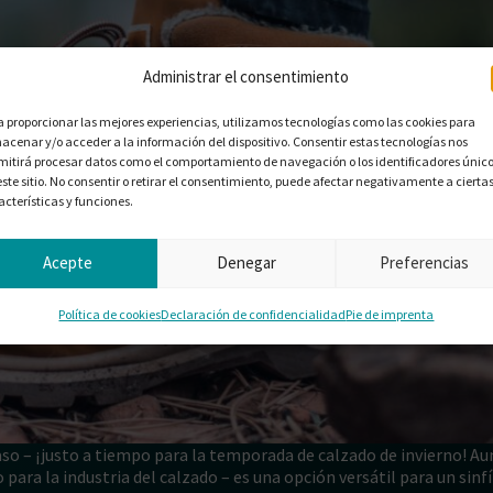
Administrar el consentimiento
a proporcionar las mejores experiencias, utilizamos tecnologías como las cookies para
acenar y/o acceder a la información del dispositivo. Consentir estas tecnologías nos
mitirá procesar datos como el comportamiento de navegación o los identificadores únic
este sitio. No consentir o retirar el consentimiento, puede afectar negativamente a cierta
acterísticas y funciones.
Acepte
Denegar
Preferencias
Política de cookies
Declaración de confidencialidad
Pie de imprenta
so – ¡justo a tiempo para la temporada de calzado de invierno! A
ra la industria del calzado – es una opción versátil para un sinfí