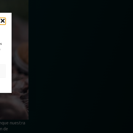
os
s
unque nuestra
n de