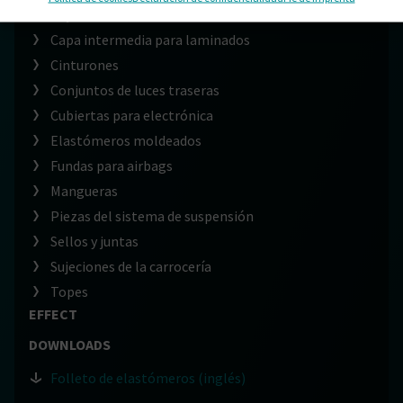
Bujes
Capa intermedia para laminados
Cinturones
Conjuntos de luces traseras
Cubiertas para electrónica
Elastómeros moldeados
Fundas para airbags
Mangueras
Piezas del sistema de suspensión
Sellos y juntas
Sujeciones de la carrocería
Topes
EFFECT
DOWNLOADS
Folleto de elastómeros (inglés)