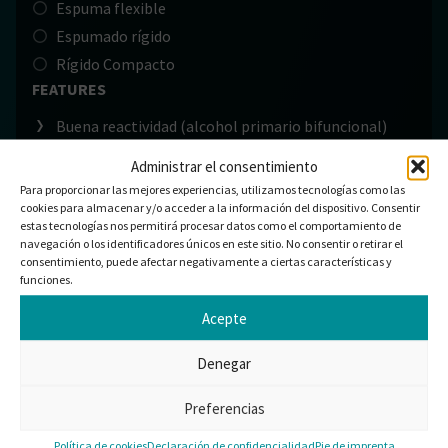
Espuma flexible
Espumado rígido
Rígido Compacto
FEATURES
Buena reactividad (alcohol primario bifuncional)
Buena resistencia al desgarro
Administrar el consentimiento
Buenas propiedades dinámicas (mínima acumulación
Para proporcionar las mejores experiencias, utilizamos tecnologías como las
de calor)
cookies para almacenar y/o acceder a la información del dispositivo. Consentir
estas tecnologías nos permitirá procesar datos como el comportamiento de
Buenas propiedades mecánicas
navegación o los identificadores únicos en este sitio. No consentir o retirar el
Estabilidad hidrolítica superior
consentimiento, puede afectar negativamente a ciertas características y
funciones.
Excelente resistencia
PRODUCT APPLICATION
Acepte
Adhesivos
Denegar
Automoción
Botas de transmisión
Preferencias
Botas eléctricas
Política de cookies
Declaración de confidencialidad
Pie de imprenta