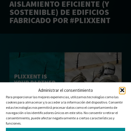
AISLAMIENTO EFICIENTE (Y
SOSTENIBLE) DE EDIFICIOS
FABRICADO POR #PLIXXENT
Administrar el consentimiento
Para proporcionar las mejores experiencias, utilizamos tecnologías como las
cookies para almacenar y/o acceder a la información del dispositivo. Consentir
estas tecnologías nos permitirá procesar datos como el comportamiento de
navegación o los identificadores únicos en este sitio. No consentir o retirar el
consentimiento, puede afectar negativamente a ciertas características y
En nuestro nuevo folleto podrá descubrir el poder del
funciones.
aislamiento con espuma de poliuretano en spray para