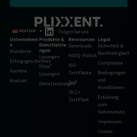
DEUTSCH
Folgen Sie uns
Unternehme
Produkte &
Ressourcen
Legal
n
Dienstleistu
Downloads
Sicherheit &
ngen
Standorte
Nachhaltigkeit
HSEQ-Politik
Lösungen
Erfolgsgeschichten
Compliance
ISO
PUre³
Karriere
Zertifikate
Bedingungen
Lösungen
und
Kontakt
DoP
Dienstleistungen
Konditionen
ISCC+
Erklärung
Zertifikat
zum
Datenschutz
Impressum
Cookie-