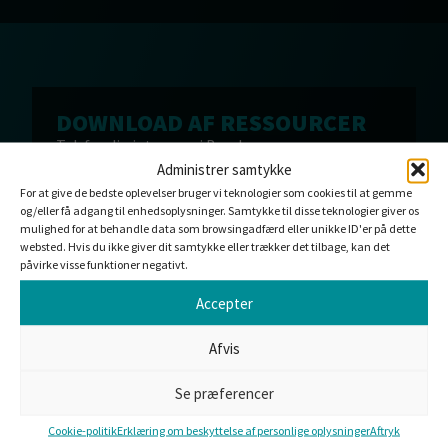
DOWNLOAD AF RESSOURCER
Tak for din interesse i Brochure om
kommercielle/private apparater (engelsk). Hvis
Administrer samtykke
din download endnu ikke er startet, bedes du
For at give de bedste oplevelser bruger vi teknologier som cookies til at gemme
klikke på download.
og/eller få adgang til enhedsoplysninger. Samtykke til disse teknologier giver os
mulighed for at behandle data som browsingadfærd eller unikke ID'er på dette
DOWNLOAD
websted. Hvis du ikke giver dit samtykke eller trækker det tilbage, kan det
påvirke visse funktioner negativt.
Accepter
Afvis
KUNNE DU TÆNKE DIG AT
ARBEJDE SAMMEN MED OS?
Se præferencer
Vi tilbyder standardløsninger eller
skræddersyede produkter til dine behov. Vores
Cookie-politik
Erklæring om beskyttelse af personlige oplysninger
Aftryk
team er altid klar til at svare på dine