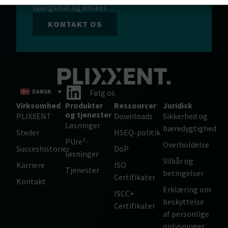
spørgsmål og ønsker.
KONTAKT OS
DANSK
Følg os
Virksomhed
Produkter
Ressourcer
Juridisk
og tjenester
PLIXXENT
Downloads
Sikkerhed og
Løsninger
bæredygtighed
Steder
HSEQ-politik
PUre³-
Overholdelse
Succeshistorier
DoP
løsninger
Vilkår og
Karriere
ISO
Tjenester
betingelser
Certifikater
Kontakt
Erklæring om
ISCC+
beskyttelse
Certifikater
af personlige
oplysninger