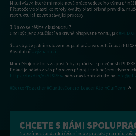
Miluji výzvy, které mi moje nová práce vedoucího týmu přináší
Přestože v oblasti kontroly kvality platí přísná pravidla, mů
restrukturalizovat stávající procesy.
❓ Na co se těšíte v budoucnu ❓
Chci být jeho součástí a aktivně přispívat k tomu, jak
#PLIXX
❓ Jak byste jedním slovem popsal práci ve společnosti PLIX
Absolutně
#významná
Moc děkujeme Ines za postřehy o práci ve společnosti PLIXXE
Pokud je někdo z vás připraven připojit se k našemu dynamic
https://lnkd.in/ea5JSPKw
nebo nás kontaktujte na
info@pli
#BetterTogether
#QualityControlLeader
#JoinOurTeam
🌟
CHCETE S NÁMI SPOLUPRA
Nabízíme standardní řešení nebo produkty na míru vašim