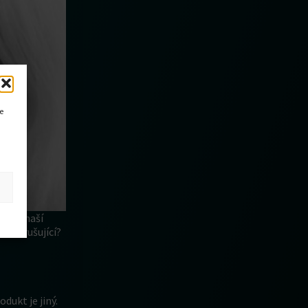
ce
ovou, naší
ak vzrušující?
dukt je jiný.