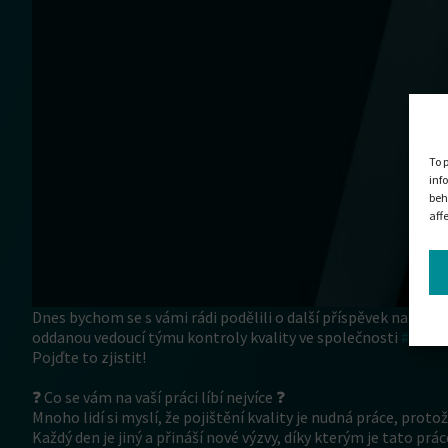
To 
inf
beh
aff
Dnes bychom se s vámi rádi podělili o další příspěvek našeh
oddanou vedoucí týmu kontroly kvality ve společnosti
#PLIX
Pojďte to zjistit!
❓ Co se vám na vaší práci líbí nejvíce ❓
Mnoho lidí si myslí, že pojištění kvality je nudná práce, prot
Každý den je jiný a přináší nové výzvy, díky kterým je tato prá