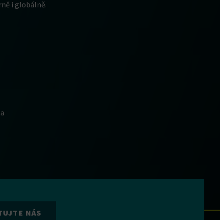
ně i globálně.
na
TUJTE NÁS