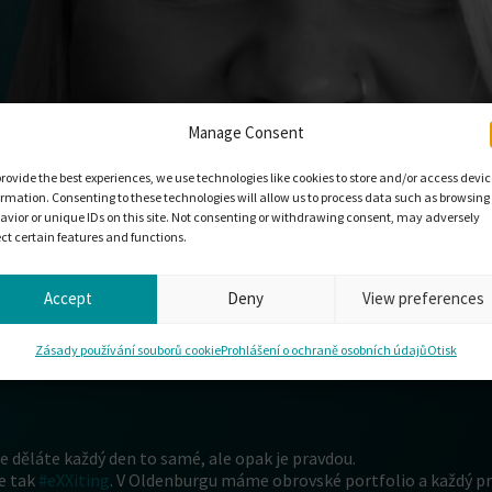
Manage Consent
provide the best experiences, we use technologies like cookies to store and/or access devi
ormation. Consenting to these technologies will allow us to process data such as browsing
avior or unique IDs on this site. Not consenting or withdrawing consent, may adversely
ect certain features and functions.
Accept
Deny
View preferences
o formátu
#BehindPLIXXENT
. Tentokrát se seznamte s Ines Beyrich
Zásady používání souborů cookie
Prohlášení o ochraně osobních údajů
Otisk
XENT
. Zajímalo vás někdy, co dělá práci v oddělení kontroly kvality t
ože děláte každý den to samé, ale opak je pravdou.
ce tak
#eXXiting
. V Oldenburgu máme obrovské portfolio a každý pro