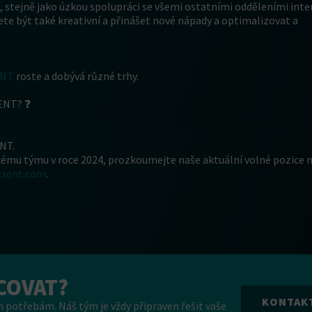
, stejně jako úzkou spolupráci se všemi ostatními odděleními inter
žete být také kreativní a přinášet nové nápady a optimalizovat a
ENT
roste a dobývá různé trhy.
XENT? ❓
NT.
kému týmu v roce 2024, prozkoumejte naše aktuální volné pozice 
xxent.com
.
COVAT?
KONTAK
 potřebám. Náš tým je vždy připraven řešit vaše