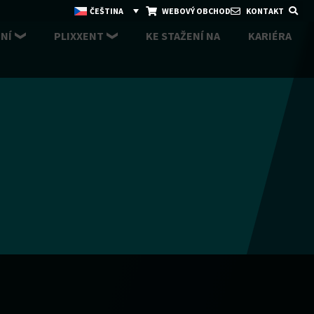
ČEŠTINA
WEBOVÝ OBCHOD
KONTAKT
NÍ
PLIXXENT
KE STAŽENÍ NA
KARIÉRA