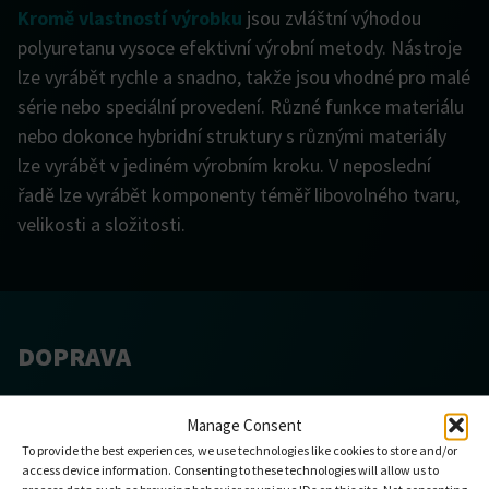
Kromě vlastností výrobku
jsou zvláštní výhodou
polyuretanu vysoce efektivní výrobní metody. Nástroje
lze vyrábět rychle a snadno, takže jsou vhodné pro malé
série nebo speciální provedení. Různé funkce materiálu
nebo dokonce hybridní struktury s různými materiály
lze vyrábět v jediném výrobním kroku. V neposlední
řadě lze vyrábět komponenty téměř libovolného tvaru,
velikosti a složitosti.
DOPRAVA
Manage Consent
To provide the best experiences, we use technologies like cookies to store and/or
access device information. Consenting to these technologies will allow us to
process data such as browsing behavior or unique IDs on this site. Not consenting