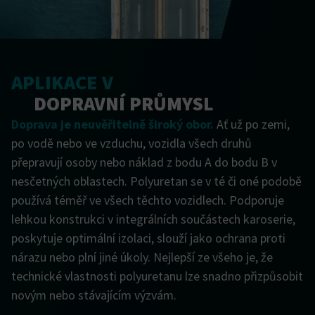
APLIKACE V
DOPRAVNÍ PRŮMYSL
Doprava je neuvěřitelně široký obor.
Ať už po zemi,
po vodě nebo ve vzduchu, vozidla všech druhů
přepravují osoby nebo náklad z bodu A do bodu B v
nesčetných oblastech. Polyuretan se v té či oné podobě
používá téměř ve všech těchto vozidlech. Podporuje
lehkou konstrukci v integrálních součástech karoserie,
poskytuje optimální izolaci, slouží jako ochrana proti
nárazu nebo plní jiné úkoly. Nejlepší ze všeho je, že
technické vlastnosti polyuretanu lze snadno přizpůsobit
novým nebo stávajícím výzvám.