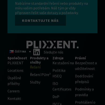
Nabízíme standardní řešení nebo produkty na
míru vašim potřebám. Náš tým je vždy
připraven řešit vaše dotazy a požadavky.
KONTAKTUJTE NÁS
ČEŠTINA
Sledujte nás
Společnost
Produkty a
Zdroje
Právní
služby
PLIXXENT
Ke stažení na
Bezpečnost a
Řešení
udržitelnost
Locations
Politika
Řešení PUre³
HSEQ
Dodržování
Úspěšné
předpisů
Služby
příběhy
ISO
Certificates
Podmínky a
Careers
pravidla
DoP
Kontakt
Prohlášení o
ISCC+