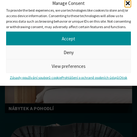
Manage Consent
To provide the best experiences, we use technologies like cookies to store and/or
access device information. Consenting to these technologies will allow us to
process data such as browsing behavior or unique IDs on this site. Not consenting
or withdrawing consent, may adversely affect certain features and functions.
Accept
FLEXIBILNÍ OBALY
Deny
View preferences
Zásady používání souborů cookie
Prohlášení o ochraně osobních údajů
Otisk
NÁBYTEK A POHODLÍ