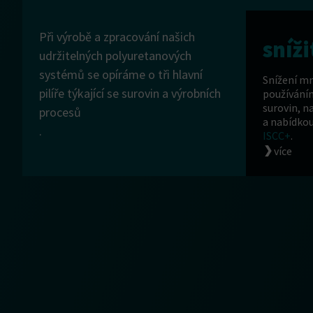
Při výrobě a zpracování našich
sníži
udržitelných polyuretanových
systémů se opíráme o tři hlavní
Snížení mn
pilíře týkající se surovin a výrobních
používáním
surovin, n
procesů
a nabídko
.
ISCC+
.
více