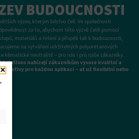
ÝZEV BUDOUCNOSTI
ětších výzev, kterým lidstvo čelí. Ve společnosti
ovědnost za to, abychom této výzvě čelili pomocí
stupů, materiálů a řešení a přispěli tak k budoucnosti,
pracujeme na vytváření udržitelných polyuretanových
ke klimatické neutralitě – pro nás i pro naše zákazníky.
 Solutions nabízejí zákazníkům vysoce kvalitní a
ernativy pro každou aplikaci – ať už flexibilní nebo
ktní.
ce