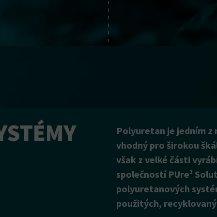
YSTÉMY
Polyuretan je jedním z 
vhodný pro širokou škál
však z velké části vyrábí
společností PUre³ Solu
polyuretanových systé
použitých, recyklovaný