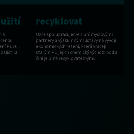
užití
recyklovat
h a
Úzce spolupracujeme s průmyslovými
nčenou
partnery a výzkumnými ústavy na vývoji
ení PUre³,
ekonomických řešení, která vracejí
zajistila
starým PU jejich chemický výchozí bod a
činí je plně recyklovatelnými.