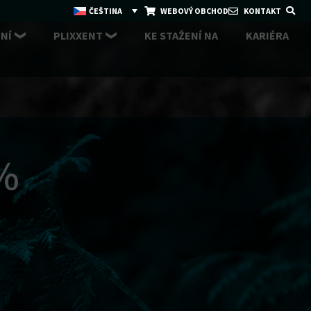
ČEŠTINA
WEBOVÝ OBCHOD
KONTAKT
NÍ
PLIXXENT
KE STAŽENÍ NA
KARIÉRA
%