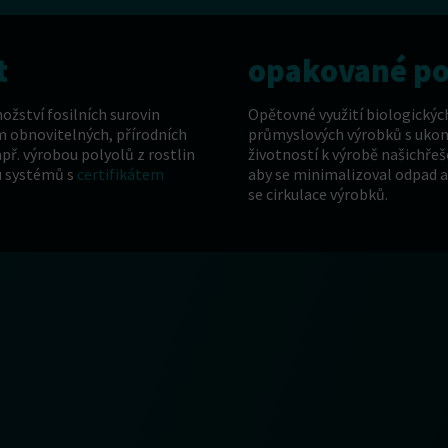
t
opakované po
ožství fosilních surovin
Opětovné využití biologickýc
 obnovitelných, přírodních
průmyslových výrobků s uko
apř. výrobou polyolů z rostlin
životností k výrobě našich
řeš
u systémů s
certifikátem
aby se minimalizoval odpad a 
se cirkulace výrobků.