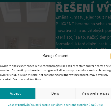
ŘEŠENÍ V
Změna klimatu je jednou z nejv
PLIXXENT bereme na sebe zodp
inovativních a udržitelných po
která stojí za to. Každý den 
formulací, které dláždí cestu 
Naše produktové řady PUre³
udržitelné polyuretanové alt
Manage Consent
tuhou, pěnovou nebo kompa
provide the best experiences, we use technologies like cookies to store and/or access devi
Stáhnout brožuru PUre³
ormation. Consenting to these technologies will allow us to process data such as browsing
avior or unique IDs on this site. Not consenting or withdrawing consent, may adversely
ect certain features and functions.
Accept
Deny
View preferences
Zásady používání souborů cookie
Prohlášení o ochraně osobních údajů
Otisk