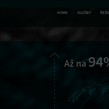
HOME
SLUŽBY
ŘEŠE
94
Až na