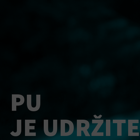
PU
JE UDRŽITE