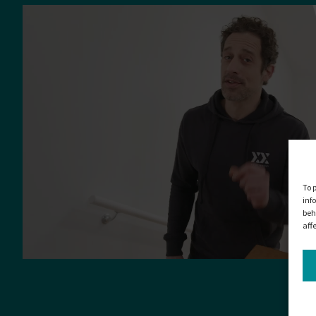
To 
inf
beh
aff