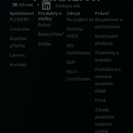
ČEŠTINA
Sledujte nás
Společnost
Produkty a
Zdroje
Právní
služby
PLIXXENT
Ke stažení na
Bezpečnost a
Řešení
udržitelnost
Locations
Politika
Řešení PUre³
HSEQ
Dodržování
Úspěšné
předpisů
Služby
příběhy
ISO
Certificates
Podmínky a
Careers
pravidla
DoP
Kontakt
Prohlášení o
ISCC+
ochraně
Certificates
osobních
údajů
Otisk
Zásady
používání
souborů
cookie