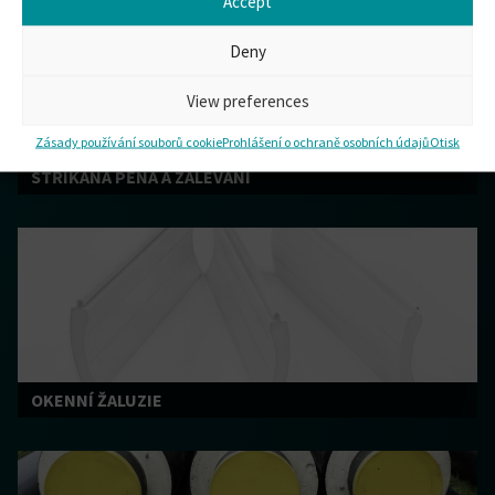
Accept
Deny
View preferences
Zásady používání souborů cookie
Prohlášení o ochraně osobních údajů
Otisk
STŘÍKANÁ PĚNA A ZALÉVÁNÍ
OKENNÍ ŽALUZIE