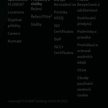
služby
PLIXXENT
Ke stažení na
Bezpečnost a
Řešení
udržitelnost
Locations
Politika
Řešení PUre³
HSEQ
Dodržování
Úspěšné
předpisů
Služby
příběhy
ISO
Certificates
Podmínky a
Careers
pravidla
DoP
Kontakt
Prohlášení o
ISCC+
ochraně
Certificates
osobních
údajů
Otisk
Zásady
používání
souborů
cookie
Copyright PLIXXENT Holding GmbH © 2026