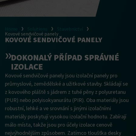
Home
Solutions
Stavebnictví
Kovové sendvičové panely
KOVOVÉ SENDVIČOVÉ PANELY
DOKONALÝ PŘÍPAD SPRÁVNÉ
IZOLACE
Kovové sendvičové panely jsou izolační panely pro
průmyslové, zemědělské a užitkové stavby. Skládají se
z kovového pláště s jádrem z tuhé pěny z polyuretanu
(PUR) nebo polyisokyanurátu (PIR). Oba materiály jsou
robustní, lehké a ve srovnání s jinými izolačními
materiály poskytují vysokou izolační hodnotu. Zabírají
málo místa, takže jsou pro účely izolace cenově
nejvýhodnějším způsobem. Zatímco tloušťka desky