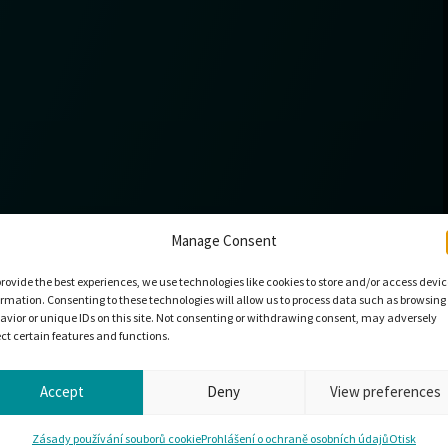
Manage Consent
provide the best experiences, we use technologies like cookies to store and/or access devi
ormation. Consenting to these technologies will allow us to process data such as browsing
avior or unique IDs on this site. Not consenting or withdrawing consent, may adversely
ect certain features and functions.
Accept
Deny
View preferences
Zásady používání souborů cookie
Prohlášení o ochraně osobních údajů
Otisk