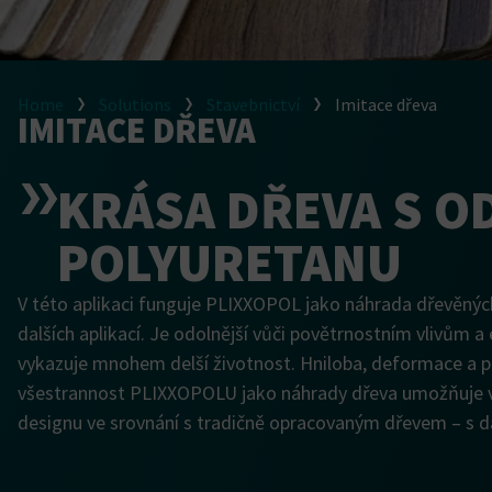
Home
Solutions
Stavebnictví
Imitace dřeva
IMITACE DŘEVA
KRÁSA DŘEVA S O
POLYURETANU
V této aplikaci funguje PLIXXOPOL jako náhrada dřevěných 
dalších aplikací. Je odolnější vůči povětrnostním vlivům 
vykazuje mnohem delší životnost. Hniloba, deformace a po
všestrannost PLIXXOPOLU jako náhrady dřeva umožňuje v
designu ve srovnání s tradičně opracovaným dřevem – s da