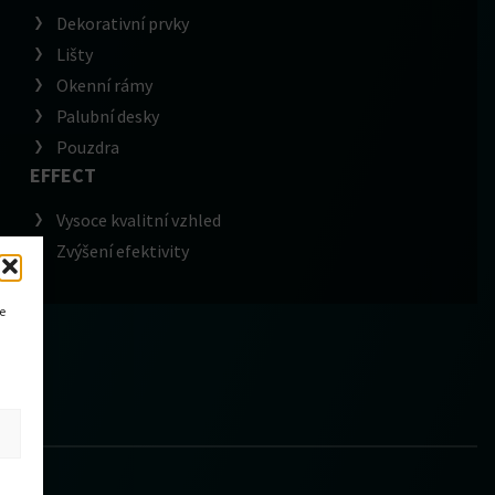
Dekorativní prvky
Lišty
Okenní rámy
Palubní desky
Pouzdra
EFFECT
Vysoce kvalitní vzhled
Zvýšení efektivity
ce