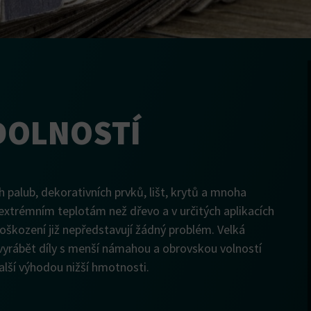
DOLNOSTÍ
palub, dekorativních prvků, lišt, krytů a mnoha
a extrémním teplotám než dřevo a v určitých aplikacích
škození již nepředstavují žádný problém. Velká
yrábět díly s menší námahou a obrovskou volností
lší výhodou nižší hmotnosti.