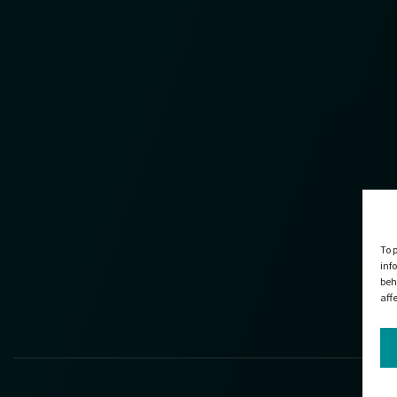
To 
inf
beh
aff