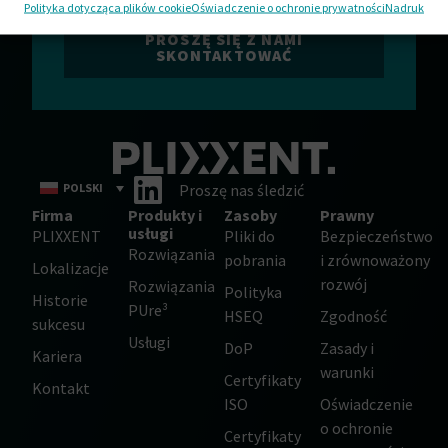
prośby.
Polityka dotycząca plików cookie
Oświadczenie o ochronie prywatności
Nadruk
PROSZĘ SIĘ Z NAMI
SKONTAKTOWAĆ
POLSKI
Proszę nas śledzić
Firma
Produkty i
Zasoby
Prawny
usługi
PLIXXENT
Pliki do
Bezpieczeństwo
Rozwiązania
pobrania
i zrównoważony
Lokalizacje
rozwój
Rozwiązania
Polityka
Historie
PUre³
HSEQ
Zgodność
sukcesu
Usługi
DoP
Zasady i
Kariera
warunki
Certyfikaty
Kontakt
ISO
Oświadczenie
o ochronie
Certyfikaty