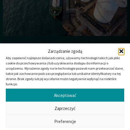
Niezależnie od tego, czy chodzi o skroplony gaz ziemny (LNG),
skroplony gaz ropopochodny (LPG) czy inne gazy
Zarządzanie zgodą
kriogeniczne, poliuretan jest materiałem izolacyjnym
Aby zapewnić najlepsze doświadczenia, używamy technologii takich jak pliki
wybieranym w nowoczesnych systemach magazynowania i
cookie do przechowywania i/lub uzyskiwania dostępu do informacji o
urządzeniu. Wyrażenie zgody na te technologie pozwoli nam przetwarzać dane,
transportu. Dzięki doskonałym właściwościom termicznym
takie jak zachowanie podczas przeglądania lub unikalne identyfikatory na tej
nasze systemy poliuretanowe pomagają utrzymać stabilne,
stronie. Brak zgody lub jej wycofanie może negatywnie wpłynąć na niektóre
bardzo niskie temperatury do -165°C w krytycznej
funkcje.
infrastrukturze, takiej jak zbiorniki kriogeniczne, rurociągi i
CZY CHCIELIBY PAŃSTWO Z
Akceptować
skrzynki zaworowe. […]
NAMI WSPÓŁPRACOWAĆ?
Zaprzeczyć
Oferujemy standardowe rozwiązania lub
niestandardowe produkty dostosowane do
Państwa potrzeb. Nasz zespół jest zawsze
Preferencje
gotowy odpowiedzieć na Państwa pytania i