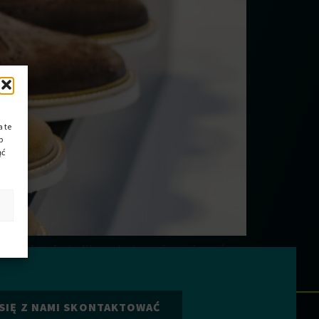
 te
b
ąć
 poziom komfortu. Wszystko to można osiągnąć
pojedynczych podeszew, które są przyklejane lub
SIĘ Z NAMI SKONTAKTOWAĆ