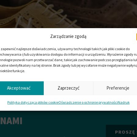
Zarządzanie zgodą
 zapewnić najlepsze doświadczenia, używamy technologii takich jak pliki cookie do
echowywania i/lub uzyskiwania dostępu do informacji o urządzeniu. Wyrażenie zgody na
hnologie pozwoli nam przetwarzać dane, takie jak zachowanie podczas przeglądania lu
kalne identyfikatory na tej stronie. Brak zgody lub jej wycofanie może negatywnie wpłyn
niektóre funkcje.
Akceptować
Zaprzeczyć
Preferencje
Polityka dotycząca plików cookie
Oświadczenie o ochronie prywatności
Nadruk
peratury, wilgoć i ścieranie, zapewniając jednocześnie wysoki
i łatwej technice odlewania. Typowym podejściem jest produkcja 
 NAMI
gwarantuje krótki czas cyklu na maszynach okrągłostołowych […]
PROSZĘ 