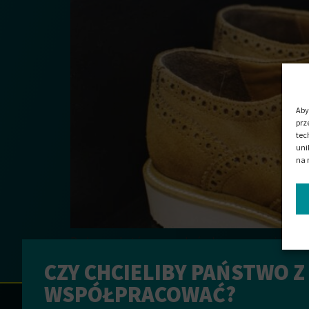
Aby
prz
tec
uni
na 
Podeszwy butów muszą być odporne na zmienne tem
dzięki odpowiedniej formule PLIXXOPOL w szybkiej 
CZY CHCIELIBY PAŃSTWO Z
przyszywane do buta w drugim etapie. Proces ten 
WSPÓŁPRACOWAĆ?