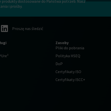
e produkty dostosowane do Państwa potrzeb. Nasz
nia i prośby.
Proszę nas śledzić
ługi
Zasoby
Pliki do pobrania
PUre³
Polityka HSEQ
DoP
Certyfikaty ISO
Certyfikaty ISCC+