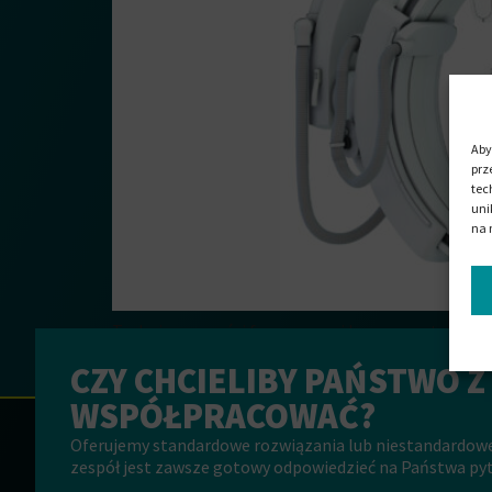
Aby
prz
tec
uni
na 
Techniczne części formowane i komponenty są pr
branżach i produktach końcowych. Od elastycznych
CZY CHCIELIBY PAŃSTWO Z
zastosowań. Dla wielu opisanych tutaj przykładów
WSPÓŁPRACOWAĆ?
Oferujemy standardowe rozwiązania lub niestandardow
zespół jest zawsze gotowy odpowiedzieć na Państwa pyta