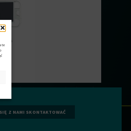
 te
b
ąć
gą być wykorzystywane w niemal niezliczonych
 każdy materiał ma swój własny, specjalny obszar
ach.
SIĘ Z NAMI SKONTAKTOWAĆ