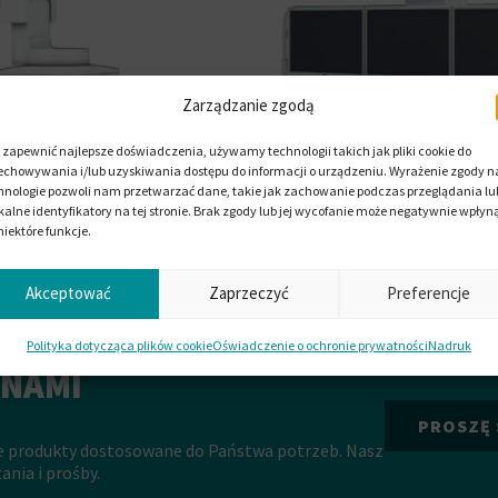
Zarządzanie zgodą
 zapewnić najlepsze doświadczenia, używamy technologii takich jak pliki cookie do
echowywania i/lub uzyskiwania dostępu do informacji o urządzeniu. Wyrażenie zgody na
hnologie pozwoli nam przetwarzać dane, takie jak zachowanie podczas przeglądania lu
kalne identyfikatory na tej stronie. Brak zgody lub jej wycofanie może negatywnie wpłyn
niektóre funkcje.
Akceptować
Zaprzeczyć
Preferencje
odukowane z szerokiej gamy systemów poliuretanowych, które mo
Polityka dotycząca plików cookie
Oświadczenie o ochronie prywatności
Nadruk
, przez sztywne, po kompaktowe i półsztywne systemy integralne,
 NAMI
 znajdą Państwo bardziej szczegółowe opisy w odpowiednich branż
PROSZĘ 
e produkty dostosowane do Państwa potrzeb. Nasz
nia i prośby.