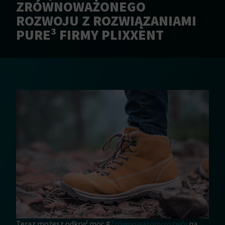
ZRÓWNOWAŻONEGO
ROZWOJU Z ROZWIĄZANIAMI
PURE³ FIRMY PLIXXENT
Teraz możesz odkryć moc #
Zrównoważony rozwój
na