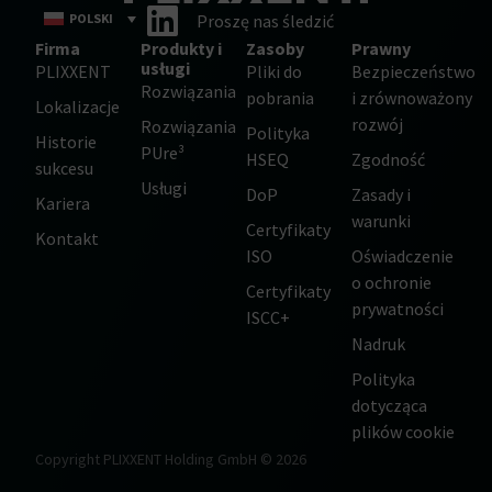
POLSKI
Proszę nas śledzić
Firma
Produkty i
Zasoby
Prawny
usługi
PLIXXENT
Pliki do
Bezpieczeństwo
Rozwiązania
pobrania
i zrównoważony
Lokalizacje
rozwój
Rozwiązania
Polityka
Historie
PUre³
HSEQ
Zgodność
sukcesu
Usługi
DoP
Zasady i
Kariera
warunki
Certyfikaty
Kontakt
ISO
Oświadczenie
o ochronie
Certyfikaty
prywatności
ISCC+
Nadruk
Polityka
dotycząca
plików cookie
Copyright PLIXXENT Holding GmbH © 2026