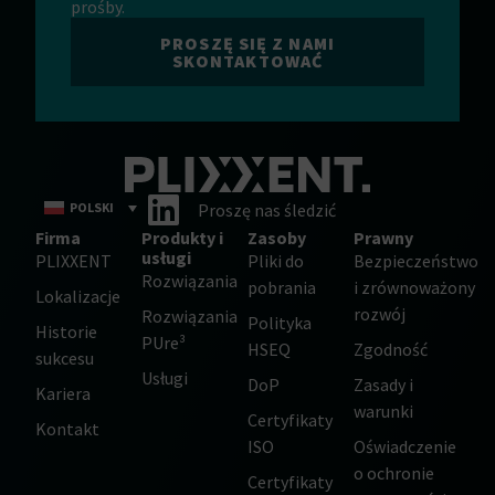
prośby.
PROSZĘ SIĘ Z NAMI
SKONTAKTOWAĆ
POLSKI
Proszę nas śledzić
Firma
Produkty i
Zasoby
Prawny
usługi
PLIXXENT
Pliki do
Bezpieczeństwo
Rozwiązania
pobrania
i zrównoważony
Lokalizacje
rozwój
Rozwiązania
Polityka
Historie
PUre³
HSEQ
Zgodność
sukcesu
Usługi
DoP
Zasady i
Kariera
warunki
Certyfikaty
Kontakt
ISO
Oświadczenie
o ochronie
Certyfikaty