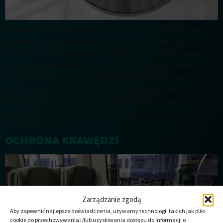
Przenośniki taśmowe znajdują zastosowanie wszędzie tam,
gdzie zautomatyzowane etapy pracy wykonywane są w sposób
ciągły i z określoną prędkością. Obejmuje to szeroką gamę
sektorów przemysłowych, od przemysłu opakowaniowego,
przez sortownie, po lotniska. Powłoki poliuretanowe mogą
być stosowane do produkcji indywidualnych wykończeń
powierzchni, od gładkich po antypoślizgowe. W zależności od
twardości, stabilności lub wymagań dotyczących
rozszerzalności […]
OCHRONA KRAWĘDZI
Zarządzanie zgodą
Aby zapewnić najlepsze doświadczenia, używamy technologii takich jak pliki
cookie do przechowywania i/lub uzyskiwania dostępu do informacji o