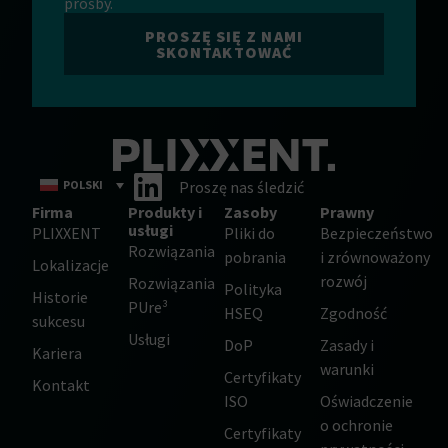
prośby.
PROSZĘ SIĘ Z NAMI
SKONTAKTOWAĆ
POLSKI
Proszę nas śledzić
Firma
Produkty i
Zasoby
Prawny
usługi
PLIXXENT
Pliki do
Bezpieczeństwo
Rozwiązania
pobrania
i zrównoważony
Lokalizacje
rozwój
Rozwiązania
Polityka
Historie
PUre³
HSEQ
Zgodność
sukcesu
Usługi
DoP
Zasady i
Kariera
warunki
Certyfikaty
Kontakt
ISO
Oświadczenie
o ochronie
Certyfikaty