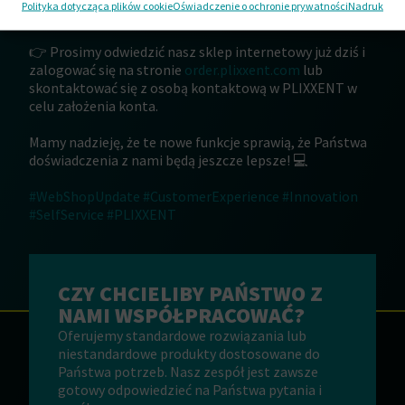
Polityka dotycząca plików cookie
Oświadczenie o ochronie prywatności
Nadruk
elastyczności w zarządzaniu zamówieniami.
👉 Prosimy odwiedzić nasz sklep internetowy już dziś i
zalogować się na stronie
order.plixxent.com
lub
skontaktować się z osobą kontaktową w PLIXXENT w
celu założenia konta.
Mamy nadzieję, że te nowe funkcje sprawią, że Państwa
doświadczenia z nami będą jeszcze lepsze! 💻
#WebShopUpdate
#CustomerExperience
#Innovation
#SelfService
#PLIXXENT
CZY CHCIELIBY PAŃSTWO Z
NAMI WSPÓŁPRACOWAĆ?
Oferujemy standardowe rozwiązania lub
niestandardowe produkty dostosowane do
Państwa potrzeb. Nasz zespół jest zawsze
gotowy odpowiedzieć na Państwa pytania i