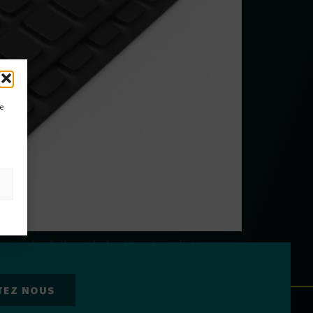
ce
et, selon le degré de dureté, ont un effet
vent être adaptés à la dureté ou à l’élasticité.
TEZ NOUS