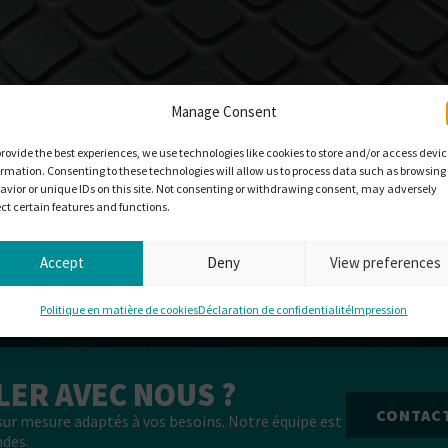
Manage Consent
provide the best experiences, we use technologies like cookies to store and/or access devi
ormation. Consenting to these technologies will allow us to process data such as browsing
avior or unique IDs on this site. Not consenting or withdrawing consent, may adversely
ect certain features and functions.
Accept
Deny
View preferences
Politique en matière de cookies
Déclaration de confidentialité
Impression
e servent de protection contre l’usure et la corrosion des métaux 
l’application, les systèmes de pulvérisation à deux composants peu
LER AVEC NOUS ?
CONTAC
ur mesure adaptés à vos besoins. Notre équipe est
ndes.